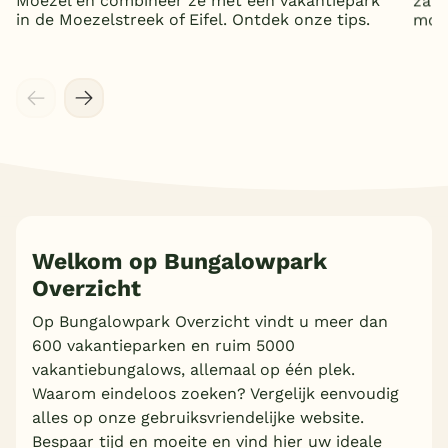
Moezel en combineer ze met een vakantiepark
zand
in de Moezelstreek of Eifel. Ontdek onze tips.
mooi
Welkom op Bungalowpark
Overzicht
Op Bungalowpark Overzicht vindt u meer dan
600 vakantieparken en ruim 5000
vakantiebungalows, allemaal op één plek.
Waarom eindeloos zoeken? Vergelijk eenvoudig
alles op onze gebruiksvriendelijke website.
Bespaar tijd en moeite en vind hier uw ideale