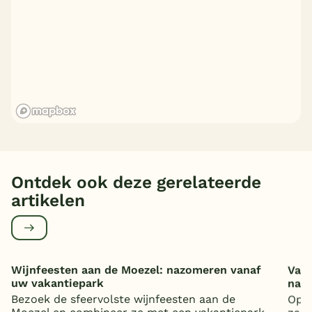
Ontdek ook deze gerelateerde
artikelen
Wijnfeesten aan de Moezel: nazomeren vanaf
Vaka
uw vakantiepark
nat
Bezoek de sfeervolste wijnfeesten aan de
Op z