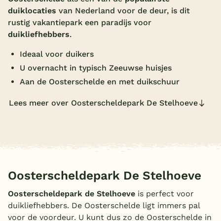
duiklocaties
van Nederland voor de deur, is dit
Overdekt zwembad
rustig vakantiepark een paradijs voor
Wildwaterbaan
duikliefhebbers
.
Indoor speeltuin
Ideaal voor duikers
U overnacht in typisch Zeeuwse huisjes
Alle populaire faciliteiten
Aan de Oosterschelde en met duikschuur
Keuzehulp
Lees meer over Oosterscheldepark De Stelhoeve
Bestemmingen
Nederland
Veluwe
Oosterscheldepark De Stelhoeve
Texel
Oosterscheldepark de Stelhoeve
is perfect voor
Limburg
duikliefhebbers. De Oosterschelde ligt immers pal
voor de voordeur. U kunt dus zo de Oosterschelde in
Duitsland