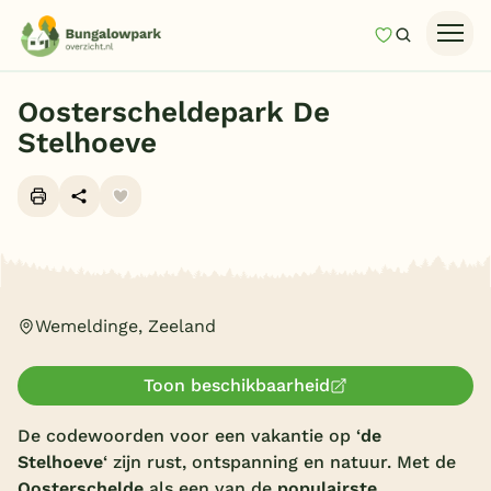
Mijn favori
Zoeken
Homepage
Oosterscheldepark De
Last minutes
Stelhoeve
Top 12 aanbiedingen
Zomervakantie
Nazomeren
Alle foto's (8)
Vakantiehuizen
Wemeldinge, Zeeland
Vakantiepark keuzehulp
Onze vakantiegidsen
Toon beschikbaarheid
Vakantieparken
De codewoorden voor een vakantie op ‘
de
Stelhoeve
‘ zijn rust, ontspanning en natuur. Met de
Subtropisch zwembad
Oosterschelde
als een van de
populairste