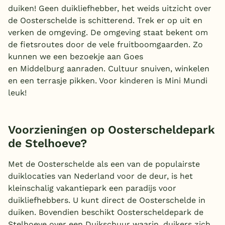
duiken! Geen duikliefhebber, het weids uitzicht over
België
de Oosterschelde is schitterend. Trek er op uit en
verken de omgeving. De omgeving staat bekent om
Blog
de fietsroutes door de vele fruitboomgaarden. Zo
kunnen we een bezoekje aan Goes
en Middelburg aanraden. Cultuur snuiven, winkelen
Onze e-boeken
en een terrasje pikken. Voor kinderen is Mini Mundi
leuk!
Voorzieningen op Oosterscheldepark
de Stelhoeve?
Met de Oosterschelde als een van de populairste
duiklocaties van Nederland voor de deur, is het
kleinschalig vakantiepark een paradijs voor
duikliefhebbers. U kunt direct de Oosterschelde in
duiken. Bovendien beschikt Oosterscheldepark de
Stelhoeve over een Duikschuur waarin, duikers zich