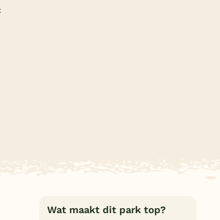
Subtropisch zwembad
t
Overdekt zwembad
Wildwaterbaan
Indoor speeltuin
Alle populaire faciliteiten
Keuzehulp
Bestemmingen
Nederland
Veluwe
Texel
Wat maakt dit park top?
Limburg