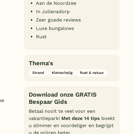
Aan de Noordzee
Duitsland
In Julianadorp
België
Zeer goede reviews
Luxe bungalows
Blog
Rust
Onze e-boeken
Thema's
Strand
Kleinschalig
Rust & natuur
Download onze GRATIS
ee
Bespaar Gids
Betaal nooit te veel voor een
vakantiepark!
Met deze 14 tips
boekt
u slimmer en voordeliger en begrijpt
u de prijzen beter.