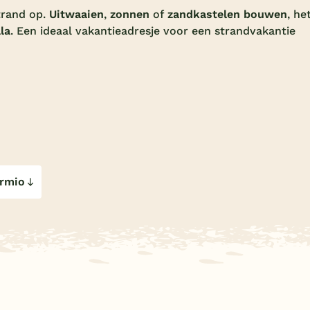
trand op.
Uitwaaien
,
zonnen
of
zandkastelen bouwen
, he
la
. Een ideaal vakantieadresje voor een strandvakantie
ormio