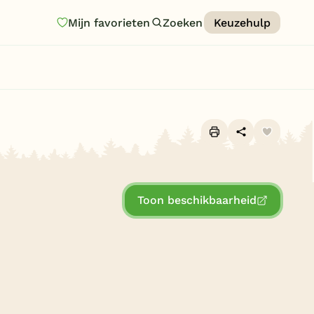
Mijn favorieten
Zoeken
Keuzehulp
Homepage
Last minutes
Top 12 aanbiedingen
Zomervakantie
Alle foto's (6)
Nazomeren
Toon beschikbaarheid
Vakantiehuizen
Vakantiepark keuzehulp
Onze vakantiegidsen
Vakantieparken