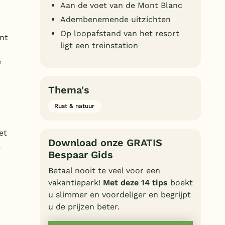
Aan de voet van de Mont Blanc
Duitsland
Adembenemende uitzichten
België
Op loopafstand van het resort
nt
ligt een treinstation
Blog
e
Onze e-boeken
Thema's
Rust & natuur
et
Download onze GRATIS
,
Bespaar Gids
Betaal nooit te veel voor een
vakantiepark!
Met deze 14 tips
boekt
u slimmer en voordeliger en begrijpt
u de prijzen beter.