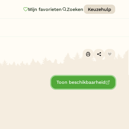
Mijn favorieten
Zoeken
Keuzehulp
Homepage
Last minutes
Top 12 aanbiedingen
Zomervakantie
Alle foto's (20)
Nazomeren
Toon beschikbaarheid
Vakantiehuizen
Vakantiepark keuzehulp
Onze vakantiegidsen
Vakantieparken