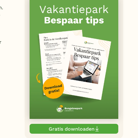
n.
e
r
Gratis downloaden