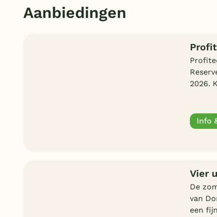
Aanbiedingen
Profi
Profite
Reserve
2026. 
Info 
Vier 
De zom
van Do
een fij