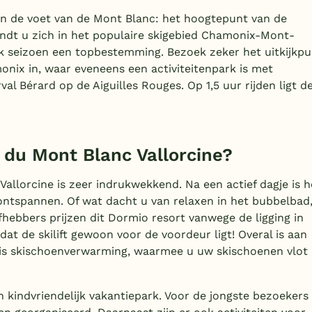
an de voet van de Mont Blanc: het hoogtepunt van de
vindt u zich in het populaire skigebied Chamonix-Mont-
lk seizoen een topbestemming. Bezoek zeker het uitkijkpu
monix in, waar eveneens een activiteitenpark is met
l Bérard op de Aiguilles Rouges. Op 1,5 uur rijden ligt d
 du Mont Blanc Vallorcine?
llorcine is zeer indrukwekkend. Na een actief dagje is h
ntspannen. Of wat dacht u van relaxen in het bubbelbad
hebbers prijzen dit Dormio resort vanwege de ligging in
at de skilift gewoon voor de voordeur ligt! Overal is aan
atis skischoenverwarming, waarmee u uw skischoenen vlot
 kindvriendelijk vakantiepark. Voor de jongste bezoekers