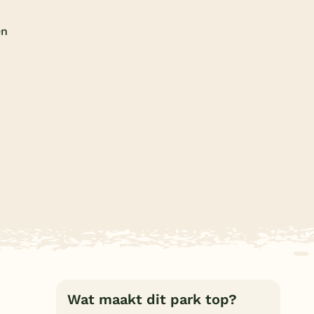
Subtropisch zwembad
en
Overdekt zwembad
Wildwaterbaan
Indoor speeltuin
Alle populaire faciliteiten
Keuzehulp
Bestemmingen
Nederland
Veluwe
Texel
Wat maakt dit park top?
Limburg