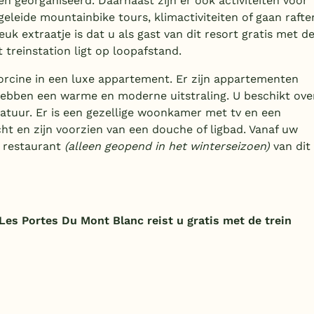
n georganiseerd. Daarnaast zijn er ook activiteiten voor
leide mountainbike tours, klimactiviteiten of gaan rafte
uk extraatje is dat u als gast van dit resort gratis met d
 treinstation ligt op loopafstand.
lorcine in een luxe appartement. Er zijn appartementen
hebben een warme en moderne uitstraling. U beschikt ove
atuur. Er is een gezellige woonkamer met tv en een
ht en zijn voorzien van een douche of ligbad. Vanaf uw
t restaurant
(alleen geopend in het winterseizoen)
van dit
es Portes Du Mont Blanc reist u gratis met de trein