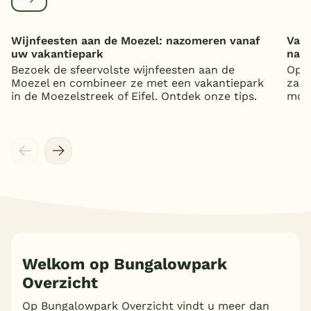
Wijnfeesten aan de Moezel: nazomeren vanaf
Vaka
uw vakantiepark
nat
Bezoek de sfeervolste wijnfeesten aan de
Op z
Moezel en combineer ze met een vakantiepark
zand
in de Moezelstreek of Eifel. Ontdek onze tips.
mooi
Welkom op Bungalowpark
Overzicht
Meer inladen
Op Bungalowpark Overzicht vindt u meer dan