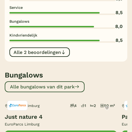
Service
België
8,5
Bungalows
Blog
8,0
Kindvriendelijk
8,5
Onze e-boeken
Alle 2 beoordelingen
Bungalows
Alle bungalows van dit park
4
1
2
50 m²
Susteren, Limburg
Sus
Just nature 4
Pav
EuroParcs Limburg
EuroP