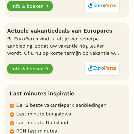
eigen bungalow
Info & boeken
Actuele vakantiedeals van Europarcs
Bij EuroParcs vindt u altijd een scherpe
aanbieding, zodat uw vakantie nóg leuker
wordt. Of u nu op korte termijn op vakantie wilt
of liever vroeg boekt, EuroParcs heeft altijd
actuele vakantiedeals.
Info & boeken
Last minutes inspiratie
De 12 beste vakantiepark aanbiedingen
Last minute bungalows
Last minute Duitsland
RCN last minutes