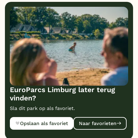
8
8
Bungalows
Kindvriendelijk
8
Prijs/kwaliteit
EuroParcs Limburg later terug
vinden?
Sla dit park op als favoriet.
Opslaan als favoriet
Naar favorieten