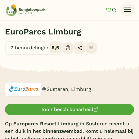
Mijn favori
Zoeken
Homepage
EuroParcs Limburg
Last minutes
2 beoordelingen
8,5
Top 12 aanbiedingen
Zomervakantie
Alle foto's (10)
Nazomeren
Vakantiehuizen
Susteren, Limburg
Vakantiepark keuzehulp
Onze vakantiegidsen
Toon beschikbaarheid
Vakantieparken
Op
Europarcs Resort Limburg
in Susteren neemt u
een duik in het
binnenzwembad
, komt u helemaal bij
Subtropisch zwembad
in het wellness centrum én verblijft u in een