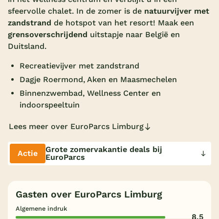
sfeervolle chalet. In de zomer is de
natuurvijver met
Overdekt zwembad
zandstrand
de hotspot van het resort! Maak een
Wildwaterbaan
grensoverschrijdend
uitstapje naar België en
Duitsland.
Indoor speeltuin
Recreatievijver met zandstrand
Alle populaire faciliteiten
Dagje Roermond, Aken en Maasmechelen
Keuzehulp
Binnenzwembad, Wellness Center en
indoorspeeltuin
Bestemmingen
Lees meer over EuroParcs Limburg
Nederland
Grote zomervakantie deals bij
Actie
EuroParcs
Veluwe
Texel
Gasten over EuroParcs Limburg
Limburg
Algemene indruk
8,5
Duitsland