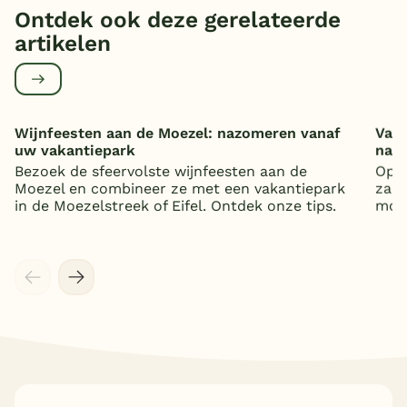
Ontdek ook deze gerelateerde
artikelen
Wijnfeesten aan de Moezel: nazomeren vanaf
Vaka
uw vakantiepark
nat
Bezoek de sfeervolste wijnfeesten aan de
Op z
Moezel en combineer ze met een vakantiepark
zand
in de Moezelstreek of Eifel. Ontdek onze tips.
mooi