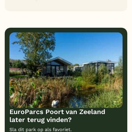
3
8
Algemene indruk
Ligging
5
2
Eten
Service
1
6
Bungalows
Kindvriendelijk
1
Prijs/kwaliteit
EuroParcs Poort van Zeeland
later terug vinden?
Sla dit park op als favoriet.