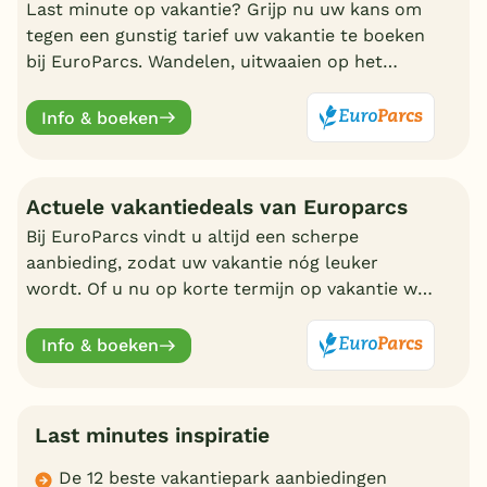
Last minute op vakantie? Grijp nu uw kans om
tegen een gunstig tarief uw vakantie te boeken
bij EuroParcs. Wandelen, uitwaaien op het
strand, zwemmen en nadien genieten in uw
eigen bungalow
Info & boeken
Actuele vakantiedeals van Europarcs
Bij EuroParcs vindt u altijd een scherpe
aanbieding, zodat uw vakantie nóg leuker
wordt. Of u nu op korte termijn op vakantie wilt
of liever vroeg boekt, EuroParcs heeft altijd
actuele vakantiedeals.
Info & boeken
Last minutes inspiratie
De 12 beste vakantiepark aanbiedingen