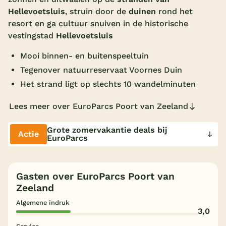
Hellevoetsluis
, struin door de
duinen
rond het
Overdekt zwembad
resort en ga cultuur snuiven in de historische
Wildwaterbaan
vestingstad
Hellevoetsluis
Indoor speeltuin
Mooi binnen- en buitenspeeltuin
Tegenover natuurreservaat Voornes Duin
Alle populaire faciliteiten
Het strand ligt op slechts 10 wandelminuten
Keuzehulp
Lees meer over EuroParcs Poort van Zeeland
Bestemmingen
Grote zomervakantie deals bij
Actie
EuroParcs
Nederland
Veluwe
Gasten over EuroParcs Poort van
Texel
Zeeland
Algemene indruk
Limburg
3,0
Duitsland