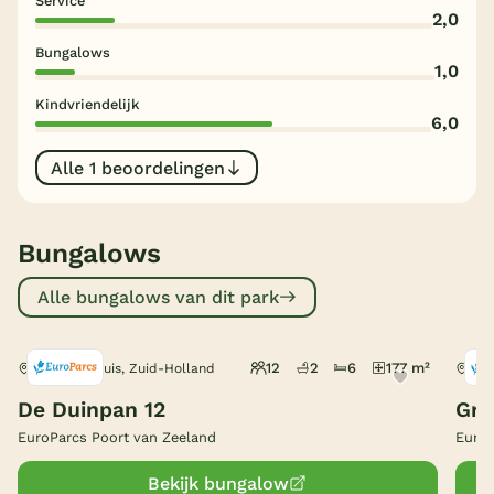
Service
2,0
België
Bungalows
1,0
Blog
Kindvriendelijk
6,0
Onze e-boeken
Alle 1 beoordelingen
Bungalows
Alle bungalows van dit park
12
2
6
177 m²
Hellevoetsluis, Zuid-Holland
Hel
De Duinpan 12
Gro
EuroParcs Poort van Zeeland
EuroP
Bekijk bungalow