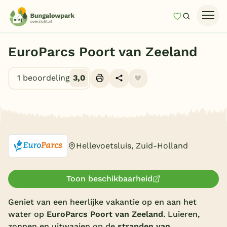
Mijn favori
Zoeken
Homepage
EuroParcs Poort van Zeeland
Last minutes
1 beoordeling
3,0
Top 12 aanbiedingen
Zomervakantie
Alle foto's (10)
Nazomeren
Vakantiehuizen
Hellevoetsluis, Zuid-Holland
Vakantiepark keuzehulp
Onze vakantiegidsen
Toon beschikbaarheid
Vakantieparken
Geniet van een heerlijke vakantie op en aan het
water op
EuroParcs Poort van Zeeland
. Luieren,
Subtropisch zwembad
zonnen en uitwaaien op de
stranden van