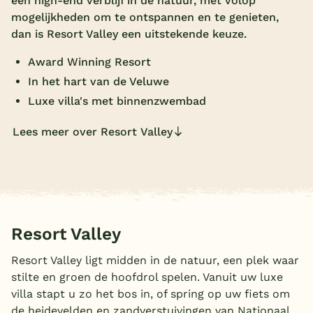
een high-end verblijf in de natuur, met volop
mogelijkheden om te ontspannen en te genieten,
Overdekt zwembad
dan is Resort Valley een uitstekende keuze.
Wildwaterbaan
Award Winning Resort
Indoor speeltuin
In het hart van de Veluwe
Alle populaire faciliteiten
Luxe villa's met binnenzwembad
Lees meer over Resort Valley
Keuzehulp
Bestemmingen
Nederland
Resort Valley
Veluwe
Texel
Resort Valley ligt midden in de natuur, een plek waar
stilte en groen de hoofdrol spelen. Vanuit uw luxe
Limburg
villa stapt u zo het bos in, of spring op uw fiets om
de heidevelden en zandverstuivingen van Nationaal
Duitsland