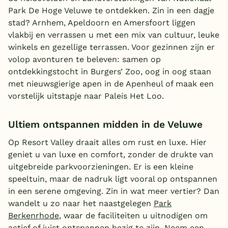
Park De Hoge Veluwe te ontdekken. Zin in een dagje
België
stad? Arnhem, Apeldoorn en Amersfoort liggen
vlakbij en verrassen u met een mix van cultuur, leuke
Blog
winkels en gezellige terrassen. Voor gezinnen zijn er
volop avonturen te beleven: samen op
Onze e-boeken
ontdekkingstocht in Burgers’ Zoo, oog in oog staan
met nieuwsgierige apen in de Apenheul of maak een
vorstelijk uitstapje naar Paleis Het Loo.
Ultiem ontspannen midden in de Veluwe
Op Resort Valley draait alles om rust en luxe. Hier
geniet u van luxe en comfort, zonder de drukte van
uitgebreide parkvoorzieningen. Er is een kleine
speeltuin, maar de nadruk ligt vooral op ontspannen
in een serene omgeving. Zin in wat meer vertier? Dan
wandelt u zo naar het naastgelegen
Park
Berkenrhode
, waar de faciliteiten u uitnodigen om
actief of juist ontspannen bezig te zijn. Neem een