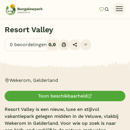
Mijn favori
Zoeken
Homepage
Resort Valley
Last minutes
0 beoordelingen
0,0
Top 12 aanbiedingen
Zomervakantie
Alle foto's (28)
Nazomeren
Vakantiehuizen
Wekerom, Gelderland
Vakantiepark keuzehulp
Toon beschikbaarheid
Onze vakantiegidsen
Resort Valley is een nieuw, luxe en stijlvol
Vakantieparken
vakantiepark gelegen midden in de Veluwe, vlakbij
Wekerom in Gelderland. Voor wie op zoek is naar
Subtropisch zwembad