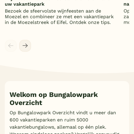
uw vakantiepark
nat
Bezoek de sfeervolste wijnfeesten aan de
Op z
Moezel en combineer ze met een vakantiepark
zand
in de Moezelstreek of Eifel. Ontdek onze tips.
mooi
Welkom op Bungalowpark
Overzicht
Op Bungalowpark Overzicht vindt u meer dan
600 vakantieparken en ruim 5000
vakantiebungalows, allemaal op één plek.