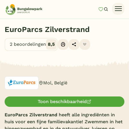
Mijn favori
Zoeken
Homepage
EuroParcs Zilverstrand
Last minutes
2 beoordelingen
8,5
Top 12 aanbiedingen
Zomervakantie
Alle foto's (10)
Nazomeren
Vakantiehuizen
Mol, België
Vakantiepark keuzehulp
Onze vakantiegidsen
Toon beschikbaarheid
Vakantieparken
EuroParcs Zilverstrand
heeft alle ingrediënten in
huis voor een fijne familievakantie! Zwemmen in het
Subtropisch zwembad
binnenzwembad en in de natuurvijver, luieren op