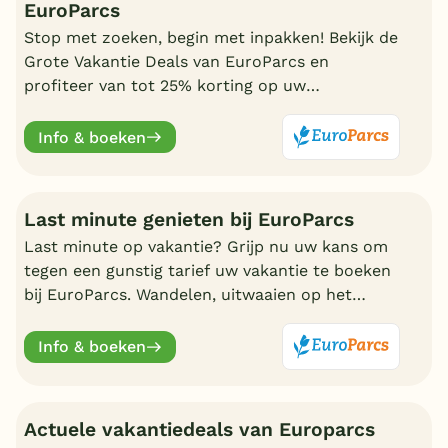
EuroParcs
Stop met zoeken, begin met inpakken! Bekijk de
Grote Vakantie Deals van EuroParcs en
profiteer van tot 25% korting op uw
zomervakantie.
Info & boeken
Last minute genieten bij EuroParcs
Last minute op vakantie? Grijp nu uw kans om
tegen een gunstig tarief uw vakantie te boeken
bij EuroParcs. Wandelen, uitwaaien op het
strand, zwemmen en nadien genieten in uw
eigen bungalow
Info & boeken
Actuele vakantiedeals van Europarcs