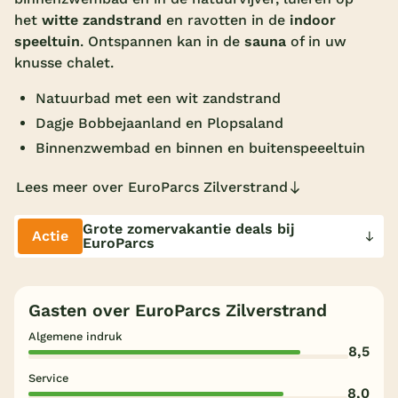
het
witte zandstrand
en ravotten in de
indoor
Overdekt zwembad
speeltuin
. Ontspannen kan in de
sauna
of in uw
Wildwaterbaan
knusse chalet.
Indoor speeltuin
Natuurbad met een wit zandstrand
Dagje Bobbejaanland en Plopsaland
Alle populaire faciliteiten
Binnenzwembad en binnen en buitenspeeeltuin
Keuzehulp
Lees meer over EuroParcs Zilverstrand
Bestemmingen
Grote zomervakantie deals bij
Actie
EuroParcs
Nederland
Veluwe
Gasten over EuroParcs Zilverstrand
Texel
Algemene indruk
8,5
Limburg
Service
8,0
Duitsland