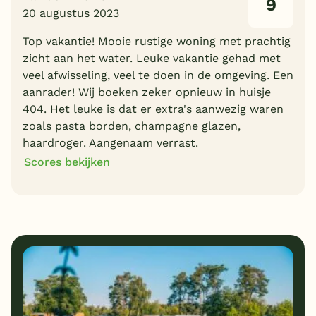
9
20 augustus 2023
Top vakantie! Mooie rustige woning met prachtig
zicht aan het water. Leuke vakantie gehad met
veel afwisseling, veel te doen in de omgeving. Een
aanrader! Wij boeken zeker opnieuw in huisje
404. Het leuke is dat er extra's aanwezig waren
zoals pasta borden, champagne glazen,
haardroger. Aangenaam verrast.
Scores bekijken
9
10
Algemene indruk
Ligging
8
8
Eten
Service
10
10
Bungalows
Kindvriendelijk
10
Prijs/kwaliteit