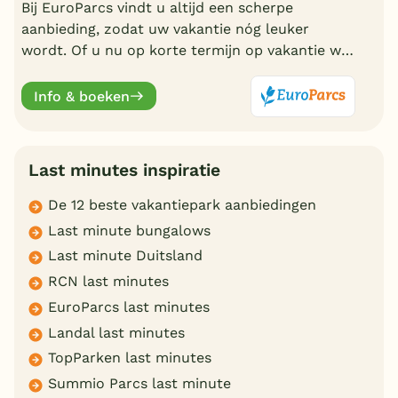
Bij EuroParcs vindt u altijd een scherpe
aanbieding, zodat uw vakantie nóg leuker
wordt. Of u nu op korte termijn op vakantie wilt
of liever vroeg boekt, EuroParcs heeft altijd
actuele vakantiedeals.
Info & boeken
Last minutes inspiratie
De 12 beste vakantiepark aanbiedingen
Last minute bungalows
Last minute Duitsland
RCN last minutes
EuroParcs last minutes
Landal last minutes
TopParken last minutes
Summio Parcs last minute