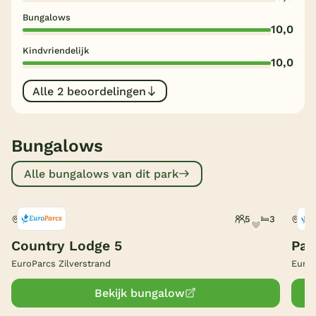
Bungalows
België
10,0
Kindvriendelijk
Blog
10,0
Alle 2 beoordelingen
Onze e-boeken
Bungalows
Alle bungalows van dit park
5
3
Mol, België
Mol,
Country Lodge 5
Pav
EuroParcs Zilverstrand
EuroP
Bekijk bungalow