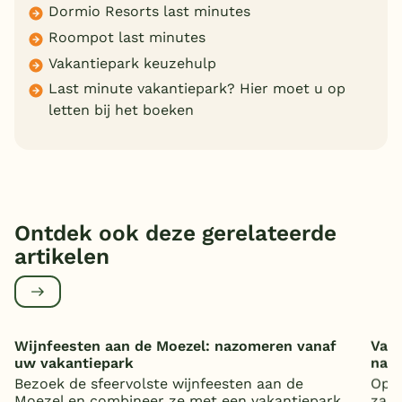
Dormio Resorts last minutes
Roompot last minutes
Vakantiepark keuzehulp
Last minute vakantiepark? Hier moet u op
letten bij het boeken
Ontdek ook deze gerelateerde
artikelen
Wijnfeesten aan de Moezel: nazomeren vanaf
Vaka
uw vakantiepark
nat
Bezoek de sfeervolste wijnfeesten aan de
Op z
Moezel en combineer ze met een vakantiepark
zand