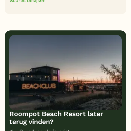
Scores bekijken
7
7
Algemene indruk
Ligging
7
5
Eten
Service
7
8
Bungalows
Kindvriendelijk
7
Prijs/kwaliteit
Roompot Beach Resort later
terug vinden?