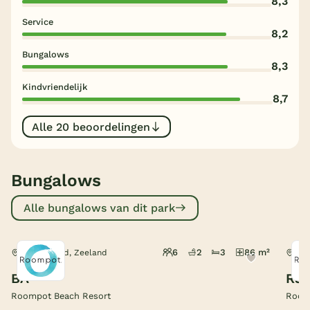
8,3
Service
België
8,2
Bungalows
Blog
8,3
Kindvriendelijk
Onze e-boeken
8,7
Alle 20 beoordelingen
Bungalows
Alle bungalows van dit park
6
2
3
86 m²
Kamperland, Zeeland
Kam
BA
RJ
Roompot Beach Resort
Room