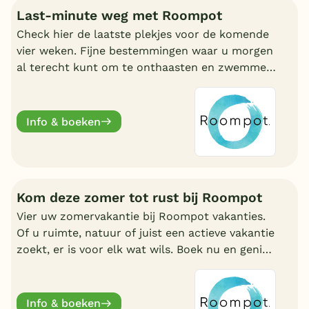
Last-minute weg met Roompot
Check hier de laatste plekjes voor de komende
vier weken. Fijne bestemmingen waar u morgen
al terecht kunt om te onthaasten en zwemmen.
Wat uw reden ook is, bij Roompot zit u goed.
Info & boeken
Kom deze zomer tot rust bij Roompot
Vier uw zomervakantie bij Roompot vakanties.
Of u ruimte, natuur of juist een actieve vakantie
zoekt, er is voor elk wat wils. Boek nu en geniet
deze zomervakantie van een welverdiende
break.
Info & boeken