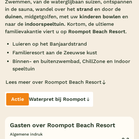
Zwemmen, van de waterglijbaan suizen, ontspannen
in de sauna, wandel over het
strand
en door de
Overdekt zwembad
duinen
, midgetgolfen, met uw
kinderen bowlen
en
Wildwaterbaan
naar de
indoorspeeltuin.
Kortom, de ultieme
familievakantie viert u op
Roompot Beach Resort
.
Indoor speeltuin
Luieren op het Banjaardstrand
Alle populaire faciliteiten
Familieresort aan de Zeeuwse kust
Keuzehulp
Binnen- en buitenzwembad, ChillZone en Indoor
speeltuin
Bestemmingen
Lees meer over Roompot Beach Resort
Nederland
Actie
Waterpret bij Roompot
Veluwe
Texel
Gasten over Roompot Beach Resort
Limburg
Algemene indruk
Duitsland