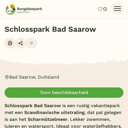
Mijn favori
Zoeken
Homepage
Schlosspark Bad Saarow
Last minutes
Top 12 aanbiedingen
Zomervakantie
Alle foto's (10)
Nazomeren
Bad Saarow, Duitsland
Vakantiehuizen
Vakantiepark keuzehulp
Toon beschikbaarheid
Onze vakantiegidsen
Schlosspark Bad Saarow
is een rustig vakantiepark
Vakantieparken
met een
Scandinavische uitstraling
, dat pal gelegen
is aan het
Scharmützelmeer
. Lekker zwemmen,
Subtropisch zwembad
luieren en watersport. Ideaal voor waterliefhebbers,