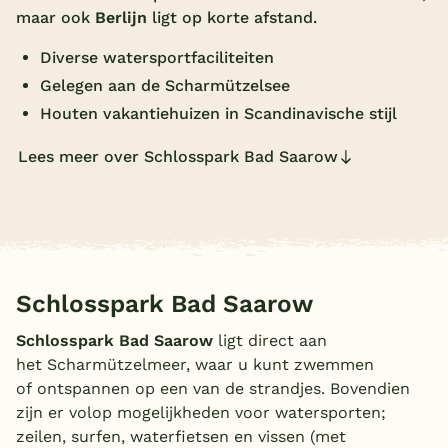
maar ook
Berlijn
ligt op
korte afstand.
Overdekt zwembad
Diverse watersportfaciliteiten
Wildwaterbaan
Gelegen aan de Scharmützelsee
Indoor speeltuin
Houten vakantiehuizen in Scandinavische stijl
Alle populaire faciliteiten
Lees meer over Schlosspark Bad Saarow
Keuzehulp
Bestemmingen
Nederland
Schlosspark Bad Saarow
Veluwe
Schlosspark Bad Saarow
ligt direct aan
het Scharmützelmeer, waar u kunt zwemmen
Texel
of ontspannen op een van de strandjes. Bovendien
Limburg
zijn er volop mogelijkheden voor watersporten;
zeilen, surfen, waterfietsen en vissen (met
Duitsland