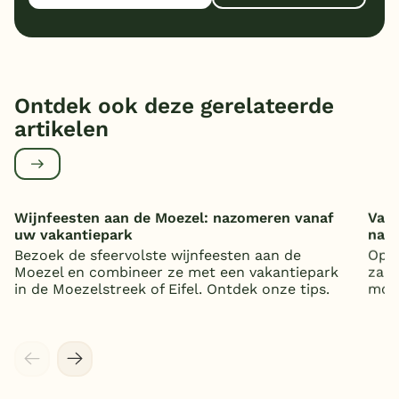
Ontdek ook deze gerelateerde
artikelen
Wijnfeesten aan de Moezel: nazomeren vanaf
Vaka
uw vakantiepark
nat
Bezoek de sfeervolste wijnfeesten aan de
Op z
Moezel en combineer ze met een vakantiepark
zand
in de Moezelstreek of Eifel. Ontdek onze tips.
mooi