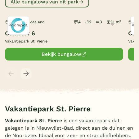
Alle bungalows van dit park
België
4
2
3
61 m²
Nieuwvliet, Zeeland
Nie
Blog
Comfort 6
Com
Vakantiepark St. Pierre
Vakan
Onze e-boeken
Bekijk bungalow
Vakantiepark St. Pierre
Vakantiepark St. Pierre
is een vakantiepark dat
gelegen is in Nieuwvliet-Bad, direct aan de duinen en
de Noordzee. Ideaal voor zee- en strandliefhebbers.