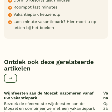
Dormio Resorts last minutes
Roompot last minutes
Vakantiepark keuzehulp
Last minute vakantiepark? Hier moet u op
letten bij het boeken
Ontdek ook deze gerelateerde
artikelen
Wijnfeesten aan de Moezel: nazomeren vanaf
Vaka
uw vakantiepark
nat
Bezoek de sfeervolste wijnfeesten aan de
Op z
Moezel en combineer ze met een vakantiepark
zand