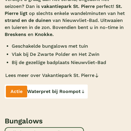
seizoen? Dan is
vakantiepark St. Pierre
perfect!
St.
Overdekt zwembad
Pierre ligt
op slechts enkele wandelminuten van het
Wildwaterbaan
strand en de duinen
van Nieuwvliet-Bad. Uitwaaien
en luieren in de zon. Bovendien bent u in no-time in
Indoor speeltuin
Breskens
en
Knokke.
Alle populaire faciliteiten
Geschakelde bungalows met tuin
Vlak bij De Zwarte Polder en Het Zwin
Keuzehulp
Bij de gezellige badplaats Nieuwvliet-Bad
Bestemmingen
Lees meer over Vakantiepark St. Pierre
Nederland
Actie
Waterpret bij Roompot
Veluwe
Texel
Limburg
Bungalows
Duitsland