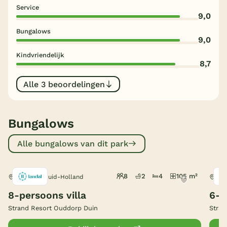
Service
9,0
België
Bungalows
9,0
Blog
Kindvriendelijk
8,7
Onze e-boeken
Alle 3 beoordelingen
Bungalows
Alle bungalows van dit park
8
2
4
105 m²
Ouddorp, Zuid-Holland
Oud
8-persoons villa
6-p
Strand Resort Ouddorp Duin
Stran