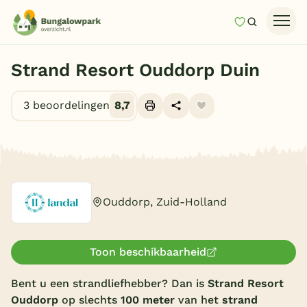
Mijn favori
Zoeken
Homepage
Strand Resort Ouddorp Duin
Last minutes
3 beoordelingen
8,7
Top 12 aanbiedingen
Zomervakantie
Alle foto's (10)
Nazomeren
Vakantiehuizen
Ouddorp, Zuid-Holland
Vakantiepark keuzehulp
Onze vakantiegidsen
Toon beschikbaarheid
Vakantieparken
Bent u een strandliefhebber? Dan is
Strand Resort
Ouddorp
op slechts
100 meter
van het
strand
Subtropisch zwembad