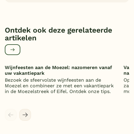
Ontdek ook deze gerelateerde
artikelen
Wijnfeesten aan de Moezel: nazomeren vanaf
Vaka
uw vakantiepark
nat
Bezoek de sfeervolste wijnfeesten aan de
Op z
Moezel en combineer ze met een vakantiepark
zand
in de Moezelstreek of Eifel. Ontdek onze tips.
mooi