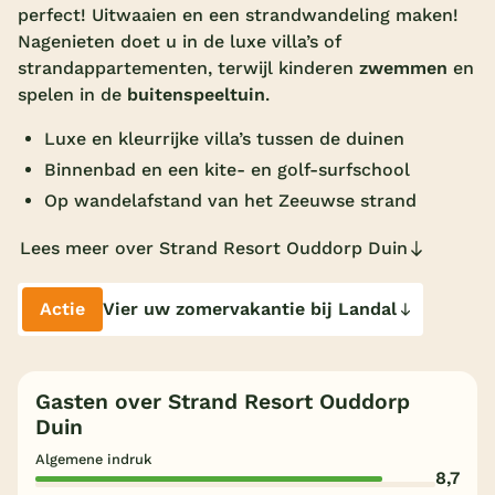
perfect! Uitwaaien en een strandwandeling maken!
Overdekt zwembad
Nagenieten doet u in de luxe villa’s of
strandappartementen, terwijl kinderen
zwemmen
en
Wildwaterbaan
spelen in de
buitenspeeltuin
.
Indoor speeltuin
Luxe en kleurrijke villa’s tussen de duinen
Alle populaire faciliteiten
Binnenbad en een kite- en golf-surfschool
Op wandelafstand van het Zeeuwse strand
Keuzehulp
Lees meer over Strand Resort Ouddorp Duin
Bestemmingen
Actie
Vier uw zomervakantie bij Landal
Nederland
Veluwe
Gasten over Strand Resort Ouddorp
Texel
Duin
Limburg
Algemene indruk
8,7
Duitsland