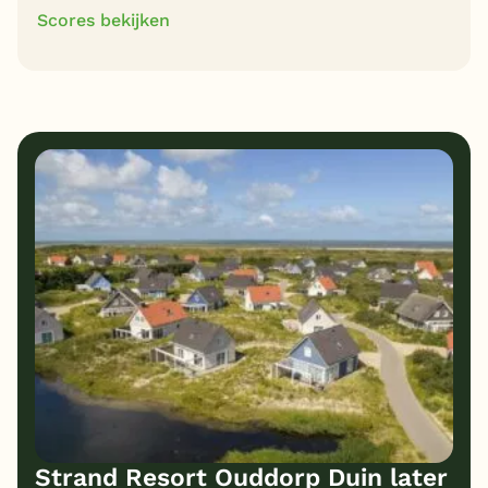
Scores bekijken
9
9
Algemene indruk
Ligging
8
8
Eten
Service
9
9
Bungalows
Kindvriendelijk
8
Prijs/kwaliteit
Strand Resort Ouddorp Duin later