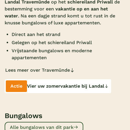
Landal Travemünde
op het
schiereiland Priwall
de
Overdekt zwembad
bestemming voor een
vakantie op en aan het
water
. Na een dagje strand komt u tot rust in de
Wildwaterbaan
knusse bungalows of luxe appartementen.
Indoor speeltuin
Direct aan het strand
Alle populaire faciliteiten
Gelegen op het schiereiland Priwall
Vrijstaande bungalows en moderne
Keuzehulp
appartementen
Lees meer over Travemünde
Bestemmingen
Nederland
Actie
Vier uw zomervakantie bij Landal
Veluwe
Texel
Bungalows
Limburg
Alle bungalows van dit park
Duitsland