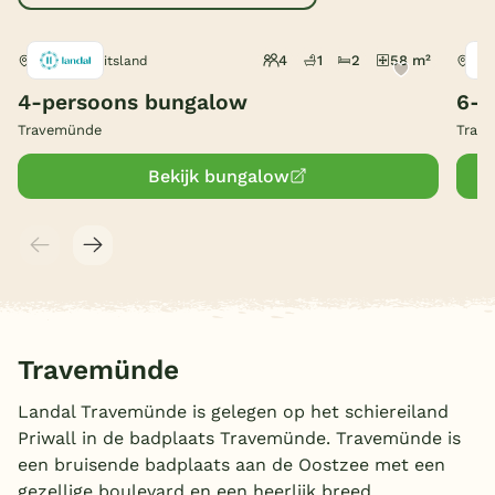
België
4
1
2
58 m²
Lübeck, Duitsland
Lüb
Blog
4-persoons bungalow
6-8
Travemünde
Trav
Onze e-boeken
Bekijk bungalow
Travemünde
Landal Travemünde is gelegen op het schiereiland
Priwall in de badplaats Travemünde. Travemünde is
een bruisende badplaats aan de Oostzee met een
gezellige boulevard en een heerlijk breed