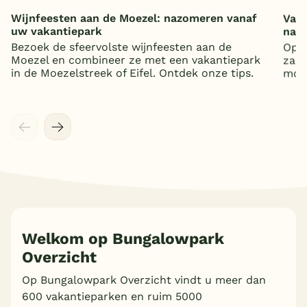
Wijnfeesten aan de Moezel: nazomeren vanaf
Vaka
uw vakantiepark
nat
Bezoek de sfeervolste wijnfeesten aan de
Op z
Moezel en combineer ze met een vakantiepark
zand
in de Moezelstreek of Eifel. Ontdek onze tips.
mooi
Welkom op Bungalowpark
Overzicht
Op Bungalowpark Overzicht vindt u meer dan
600 vakantieparken en ruim 5000