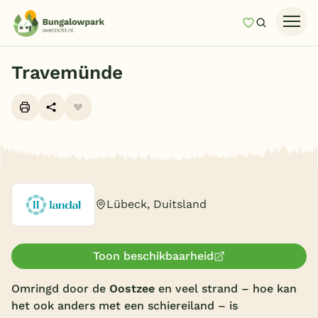
Mijn favori
Zoeken
Homepage
Travemünde
Last minutes
Top 12 aanbiedingen
Zomervakantie
Alle foto's (10)
Nazomeren
Vakantiehuizen
Lübeck, Duitsland
Vakantiepark keuzehulp
Onze vakantiegidsen
Toon beschikbaarheid
Vakantieparken
Omringd door de
Oostzee
en veel strand – hoe kan
het ook anders met een schiereiland – is
Subtropisch zwembad