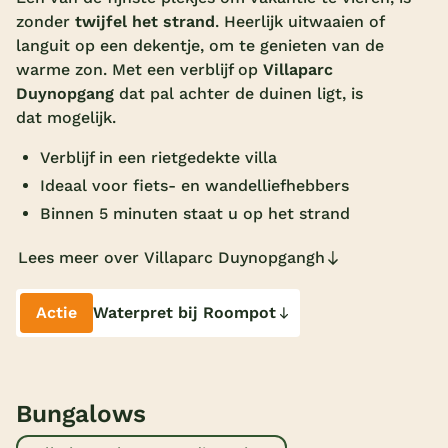
zonder
twijfel het strand
. Heerlijk uitwaaien of
Overdekt zwembad
languit op een dekentje, om te genieten van de
Wildwaterbaan
warme zon. Met een verblijf op
Villaparc
Duynopgang
dat pal achter de duinen ligt, is
Indoor speeltuin
dat mogelijk.
Alle populaire faciliteiten
Verblijf in een rietgedekte villa
Ideaal voor fiets- en wandelliefhebbers
Keuzehulp
Binnen 5 minuten staat u op het strand
Bestemmingen
Lees meer over Villaparc Duynopgangh
Nederland
Actie
Waterpret bij Roompot
Veluwe
Texel
Limburg
Bungalows
Duitsland