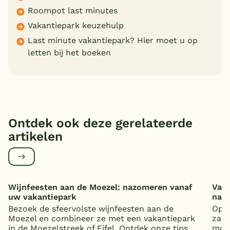
Roompot last minutes
Vakantiepark keuzehulp
Last minute vakantiepark? Hier moet u op
letten bij het boeken
Ontdek ook deze gerelateerde
artikelen
Wijnfeesten aan de Moezel: nazomeren vanaf
Vaka
uw vakantiepark
nat
Bezoek de sfeervolste wijnfeesten aan de
Op z
Moezel en combineer ze met een vakantiepark
zand
in de Moezelstreek of Eifel. Ontdek onze tips.
mooi