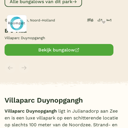
Alle bungalows van dit park
België
6
1
1
Julianadorp, Noord-Holland
Blog
B 6 Villa
Villaparc Duynopgangh
Onze e-boeken
Bekijk bungalow
Villaparc Duynopgangh
Villaparc Duynopgangh
ligt in Julianadorp aan Zee
en is een luxe villapark op een schitterende locatie
op slechts 100 meter van de Noordzee. Strand- en