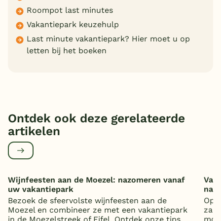
Roompot last minutes
Vakantiepark keuzehulp
Last minute vakantiepark? Hier moet u op
letten bij het boeken
Ontdek ook deze gerelateerde
artikelen
Wijnfeesten aan de Moezel: nazomeren vanaf
Vaka
uw vakantiepark
nat
Bezoek de sfeervolste wijnfeesten aan de
Op z
Moezel en combineer ze met een vakantiepark
zand
in de Moezelstreek of Eifel. Ontdek onze tips.
mooi