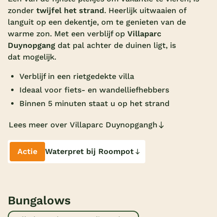
zonder
twijfel het strand
. Heerlijk uitwaaien of
Overdekt zwembad
languit op een dekentje, om te genieten van de
Wildwaterbaan
warme zon. Met een verblijf op
Villaparc
Duynopgang
dat pal achter de duinen ligt, is
Indoor speeltuin
dat mogelijk.
Alle populaire faciliteiten
Verblijf in een rietgedekte villa
Ideaal voor fiets- en wandelliefhebbers
Keuzehulp
Binnen 5 minuten staat u op het strand
Bestemmingen
Lees meer over Villaparc Duynopgangh
Nederland
Actie
Waterpret bij Roompot
Veluwe
Texel
Limburg
Bungalows
Duitsland