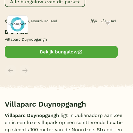
Alle bungalows van dit park
België
6
1
1
Julianadorp, Noord-Holland
Blog
B 6 Villa
Villaparc Duynopgangh
Onze e-boeken
Bekijk bungalow
Villaparc Duynopgangh
Villaparc Duynopgangh
ligt in Julianadorp aan Zee
en is een luxe villapark op een schitterende locatie
op slechts 100 meter van de Noordzee. Strand- en