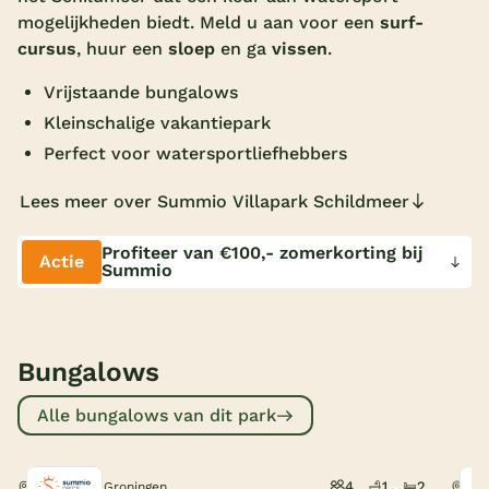
mogelijkheden biedt. Meld u aan voor een
surf-
Overdekt zwembad
cursus
, huur een
sloep
en ga
vissen
.
Wildwaterbaan
Vrijstaande bungalows
Indoor speeltuin
Kleinschalige vakantiepark
Perfect voor watersportliefhebbers
Alle populaire faciliteiten
Lees meer over Summio Villapark Schildmeer
Keuzehulp
Profiteer van €100,- zomerkorting bij
Actie
Summio
Bestemmingen
Nederland
Veluwe
Bungalows
Texel
Alle bungalows van dit park
Limburg
Duitsland
4
1
2
Steendam, Groningen
Ste