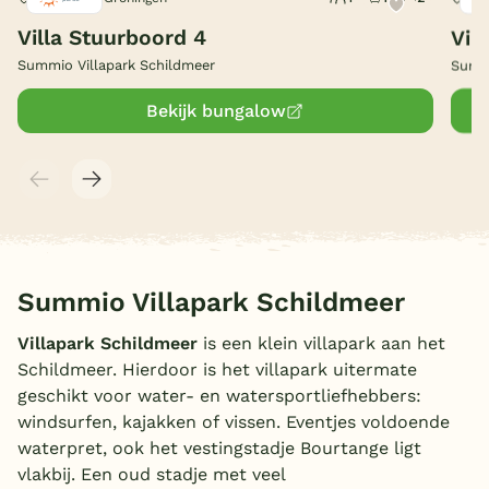
Villa Stuurboord 4
Vil
België
Summio Villapark Schildmeer
Summi
Blog
Bekijk bungalow
Onze e-boeken
Summio Villapark Schildmeer
Villapark Schildmeer
is een klein villapark aan het
Schildmeer. Hierdoor is het villapark uitermate
geschikt voor water- en watersportliefhebbers:
windsurfen, kajakken of vissen. Eventjes voldoende
waterpret, ook het vestingstadje Bourtange ligt
vlakbij. Een oud stadje met veel