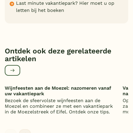
Last minute vakantiepark? Hier moet u op
letten bij het boeken
Ontdek ook deze gerelateerde
artikelen
Wijnfeesten aan de Moezel: nazomeren vanaf
Vaka
uw vakantiepark
nat
Bezoek de sfeervolste wijnfeesten aan de
Op z
Moezel en combineer ze met een vakantiepark
zand
in de Moezelstreek of Eifel. Ontdek onze tips.
mooi