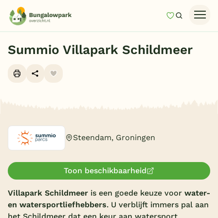
Mijn favori
Zoeken
Homepage
Summio Villapark Schildmeer
Last minutes
Top 12 aanbiedingen
Zomervakantie
Alle foto's (10)
Nazomeren
Vakantiehuizen
Steendam, Groningen
Vakantiepark keuzehulp
Onze vakantiegidsen
Toon beschikbaarheid
Vakantieparken
Villapark Schildmeer
is een goede keuze voor
water-
en watersportliefhebbers
. U verblijft immers pal aan
Subtropisch zwembad
het Schildmeer dat een keur aan watersport