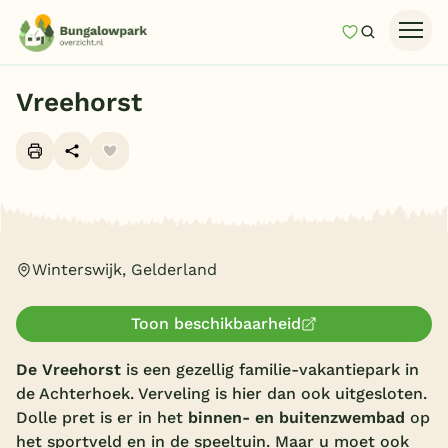
Mijn favori
Zoeken
Homepage
Vreehorst
Last minutes
Top 12 aanbiedingen
Zomervakantie
Alle foto's (28)
Nazomeren
Winterswijk, Gelderland
Vakantiehuizen
Vakantiepark keuzehulp
Toon beschikbaarheid
Onze vakantiegidsen
De Vreehorst
is een gezellig familie-vakantiepark in
Vakantieparken
de Achterhoek. Verveling is hier dan ook uitgesloten.
Dolle pret is er in het
binnen- en buitenzwembad
op
Subtropisch zwembad
het sportveld en in de speeltuin. Maar u moet ook