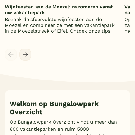
Wijnfeesten aan de Moezel: nazomeren vanaf
Vaka
uw vakantiepark
nat
Bezoek de sfeervolste wijnfeesten aan de
Op z
Moezel en combineer ze met een vakantiepark
zand
in de Moezelstreek of Eifel. Ontdek onze tips.
mooi
Welkom op Bungalowpark
Overzicht
Op Bungalowpark Overzicht vindt u meer dan
600 vakantieparken en ruim 5000