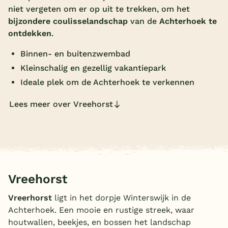
niet vergeten om er op uit te trekken, om het
Overdekt zwembad
bijzondere coulisselandschap
van de
Achterhoek te
ontdekken
.
Wildwaterbaan
Indoor speeltuin
Binnen- en buitenzwembad
Kleinschalig en gezellig vakantiepark
Alle populaire faciliteiten
Ideale plek om de Achterhoek te verkennen
Keuzehulp
Lees meer over Vreehorst
Bestemmingen
Nederland
Veluwe
Vreehorst
Texel
Vreerhorst
ligt in het dorpje Winterswijk in de
Limburg
Achterhoek. Een mooie en rustige streek, waar
houtwallen, beekjes, en bossen het landschap
Duitsland