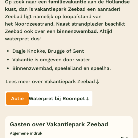
Op zoek naar een
familievakantie
aan de
Hollandse
kust
, dan is
vakantiepark Zeebad
een aanrader!
Overdekt zwembad
Zeebad ligt namelijk op loopafstand van
Wildwaterbaan
het Noordzeestrand. Naast strandplezier beschikt
Zeebad ook over een
binnenzwembad
. Altijd
Indoor speeltuin
waterpret dus!
Alle populaire faciliteiten
Dagje Knokke, Brugge of Gent
Keuzehulp
Vakantie is omgeven door water
Binnenzwembad, speeleiland en speelhal
Bestemmingen
Lees meer over Vakantiepark Zeebad
Nederland
Actie
Waterpret bij Roompot
Veluwe
Texel
Gasten over Vakantiepark Zeebad
Limburg
Algemene indruk
Duitsland