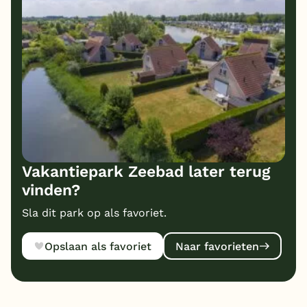
10
10
Bungalows
Kindvriendelijk
10
Prijs/kwaliteit
Vakantiepark Zeebad later terug
vinden?
Sla dit park op als favoriet.
Opslaan als favoriet
Naar favorieten