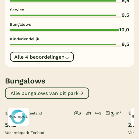
9,5
Service
België
9,5
Bungalows
Blog
10,0
Kindvriendelijk
Onze e-boeken
9,5
Alle 4 beoordelingen
Bungalows
Alle bungalows van dit park
6
1
3
70 m²
Breskens, Zeeland
Bre
SAS
ZWA
Vakantiepark Zeebad
Vakan