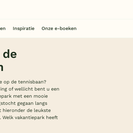
en
Inspiratie
Onze e-boeken
n
 de
n
je op de tennisbaan?
ng of wellicht bent u een
iepark met een mooie
gstocht gegaan langs
t hieronder de leukste
 Welk vakantiepark heeft