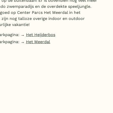
r op de buitenbaan! Er is bovendien nog veel meer
Duitsland
ndo zwemparadijs en de overdekte speeljungle.
 goed op Center Parcs Het Meerdal in het
België
zijn nog talloze overige indoor en outdoor
rlijke vakantie!
Blog
parkpagina: →
Het Heijderbos
Onze e-boeken
parkpagina: →
Het Meerdal