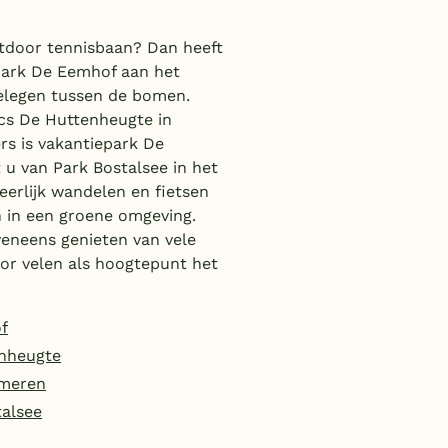
tdoor tennisbaan? Dan heeft
epark De Eemhof aan het
elegen tussen de bomen.
rcs De Huttenheugte in
rs is vakantiepark De
u van Park Bostalsee in het
erlijk wandelen en fietsen
n in een groene omgeving.
veneens genieten van vele
oor velen als hoogtepunt het
f
nheugte
emeren
talsee