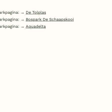
parkpagina: →
De Tolplas
parkpagina: →
Bospark De Schaapskooi
parkpagina: →
Aquadelta