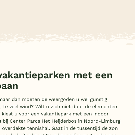
Subtropisch zwembad
Overdekt zwembad
Wildwaterbaan
Indoor speeltuin
Alle populaire faciliteiten
Keuzehulp
vakantieparken met een
Bestemmingen
baan
Nederland
k, maar dan moeten de weergoden u wel gunstig
t, te veel wind? Wilt u zich niet door de elementen
Veluwe
n kiest u voor een vakantiepark met een indoor
Texel
 bij Center Parcs Het Heijderbos in Noord-Limburg
en overdekte tennishal. Gaat in de tussentijd de zon
Limburg