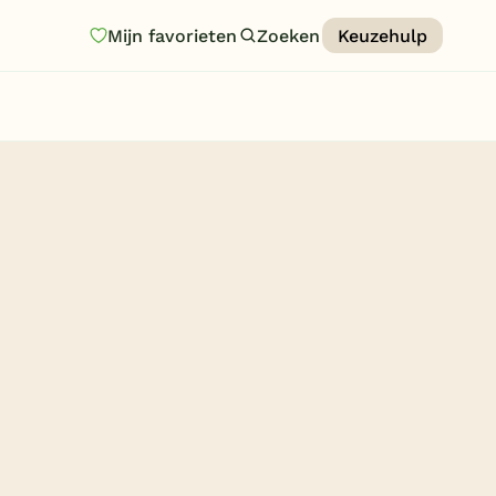
Mijn favorieten
Zoeken
Keuzehulp
Homepage
Last minutes
Top 12 aanbiedingen
Zomervakantie
Nazomeren
Vakantiehuizen
Vakantiepark keuzehulp
Onze vakantiegidsen
Vakantieparken