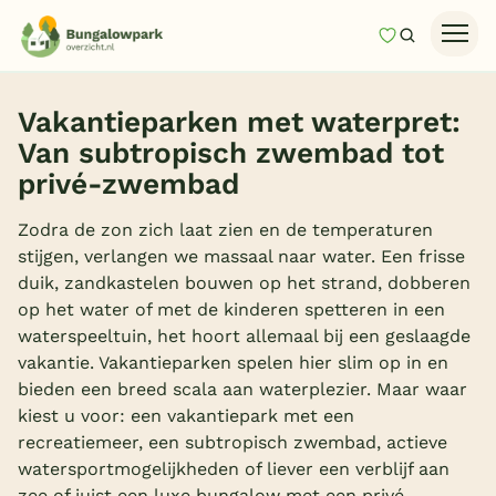
Mijn favori
Zoeken
Homepage
Vakantieparken met waterpret:
Last minutes
Van subtropisch zwembad tot
Top 12 aanbiedingen
privé-zwembad
Zomervakantie
Zodra de zon zich laat zien en de temperaturen
Nazomeren
stijgen, verlangen we massaal naar water. Een frisse
duik, zandkastelen bouwen op het strand, dobberen
Vakantiehuizen
op het water of met de kinderen spetteren in een
waterspeeltuin, het hoort allemaal bij een geslaagde
Vakantiepark keuzehulp
vakantie. Vakantieparken spelen hier slim op in en
Onze vakantiegidsen
bieden een breed scala aan waterplezier. Maar waar
kiest u voor: een vakantiepark met een
Vakantieparken
recreatiemeer, een subtropisch zwembad, actieve
watersportmogelijkheden of liever een verblijf aan
Subtropisch zwembad
zee of juist een luxe bungalow met een privé-