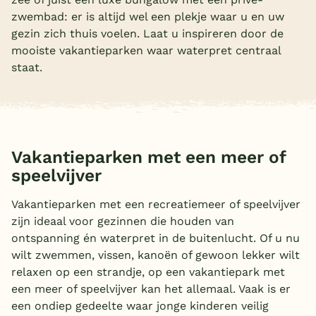
zwembad: er is altijd wel een plekje waar u en uw
Overdekt zwembad
gezin zich thuis voelen. Laat u inspireren door de
Wildwaterbaan
mooiste vakantieparken waar waterpret centraal
staat.
Indoor speeltuin
Alle populaire faciliteiten
Keuzehulp
Vakantieparken met een meer of
speelvijver
Bestemmingen
Vakantieparken met een recreatiemeer of speelvijver
Nederland
zijn ideaal voor gezinnen die houden van
Veluwe
ontspanning én waterpret in de buitenlucht. Of u nu
wilt zwemmen, vissen, kanoën of gewoon lekker wilt
Texel
relaxen op een strandje, op een vakantiepark met
Limburg
een meer of speelvijver kan het allemaal. Vaak is er
een ondiep gedeelte waar jonge kinderen veilig
Duitsland