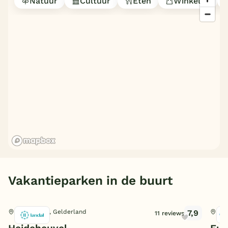
Natuur
Cultuur
Eten
Winkelen
België
Blog
Onze e-boeken
Vakantieparken in de buurt
7,9
Beekbergen, Gelderland
Bee
11 reviews