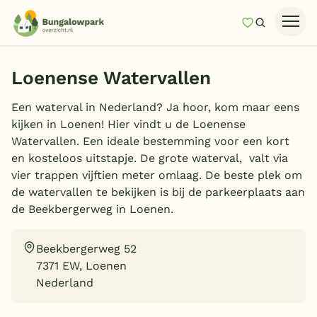
Mijn favori
Zoeken
Homepage
Loenense Watervallen
Last minutes
Een waterval in Nederland? Ja hoor, kom maar eens
Top 12 aanbiedingen
kijken in Loenen! Hier vindt u de Loenense
Zomervakantie
Watervallen. Een ideale bestemming voor een kort
en kosteloos uitstapje. De grote waterval, valt via
Nazomeren
vier trappen vijftien meter omlaag. De beste plek om
Vakantiehuizen
de watervallen te bekijken is bij de parkeerplaats aan
de Beekbergerweg in Loenen.
Vakantiepark keuzehulp
Onze vakantiegidsen
Beekbergerweg 52
7371 EW, Loenen
Vakantieparken
Nederland
Subtropisch zwembad