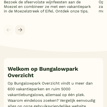
Bezoek de sfeervolste wijnfeesten aan de
Op z
Moezel en combineer ze met een vakantiepark
zand
in de Moezelstreek of Eifel. Ontdek onze tips.
mooi
Welkom op Bungalowpark
Overzicht
Op Bungalowpark Overzicht vindt u meer dan
600 vakantieparken en ruim 5000
vakantiebungalows, allemaal op één plek.
Waarom eindeloos zoeken? Vergelijk eenvoudig
alles op onze gebruiksvriendelijke website.