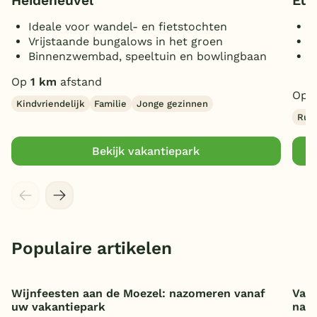
Heideheuvel
Eur
Ideale voor wandel- en fietstochten
B
Vrijstaande bungalows in het groen
U
Binnenzwembad, speeltuin en bowlingbaan
D
L
Op
1 km
afstand
Op
Kindvriendelijk
Familie
Jonge gezinnen
Rust
Bekijk vakantiepark
Populaire artikelen
Wijnfeesten aan de Moezel: nazomeren vanaf
Vaka
uw vakantiepark
nat