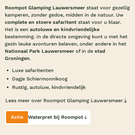
Roompot Glamping Lauwersmeer
staat voor gezellig
Overdekt zwembad
kamperen, zonder gedoe, midden in de natuur. Uw
Wildwaterbaan
complete en stoere safaritent
staat voor u klaar.
Het is een
autoluwe en kindvriendelijke
Indoor speeltuin
bestemming. In de directe omgeving kunt u met het
Alle populaire faciliteiten
gezin leuke avonturen beleven, onder andere in het
Nationaal Park Lauwersmeer
of in de
stad
Keuzehulp
Groningen
.
Luxe safaritenten
Bestemmingen
Dagje Schiermonnikoog
Rustig, autoluw, kindvriendelijk
Nederland
Veluwe
Lees meer over Roompot Glamping Lauwersmeer
Texel
Actie
Waterpret bij Roompot
Limburg
Duitsland