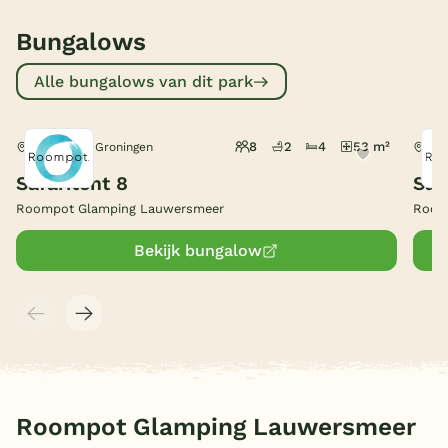
België
Bungalows
Alle bungalows van dit park
Blog
Onze e-boeken
8
2
4
53 m²
Vierhuizen, Groningen
Vie
Safaritent 8
Saf
Roompot Glamping Lauwersmeer
Room
Bekijk bungalow
Roompot Glamping Lauwersmeer