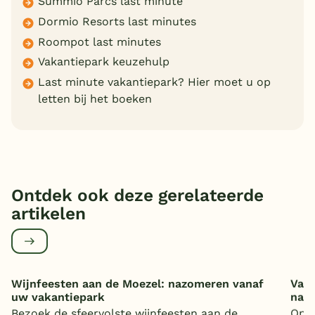
Summio Parcs last minute
Dormio Resorts last minutes
Roompot last minutes
Vakantiepark keuzehulp
Last minute vakantiepark? Hier moet u op
letten bij het boeken
Ontdek ook deze gerelateerde
artikelen
Wijnfeesten aan de Moezel: nazomeren vanaf
Vaka
uw vakantiepark
nat
Bezoek de sfeervolste wijnfeesten aan de
Op z