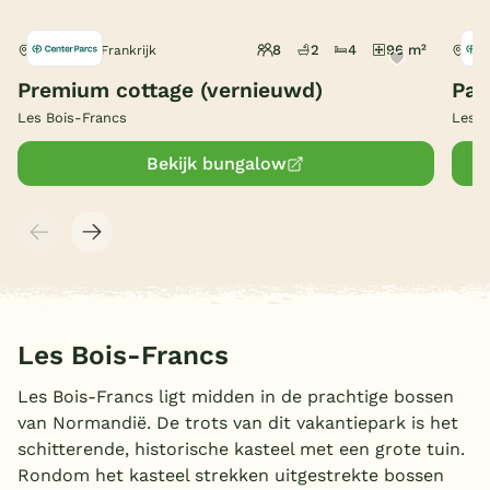
België
8
2
4
96 m²
Les Barils, Frankrijk
Les 
Premium cottage (vernieuwd)
Pag
Blog
Les Bois-Francs
Les B
Onze e-boeken
Bekijk bungalow
Les Bois-Francs
Les Bois-Francs ligt midden in de prachtige bossen
van Normandië. De trots van dit vakantiepark is het
schitterende, historische kasteel met een grote tuin.
Rondom het kasteel strekken uitgestrekte bossen