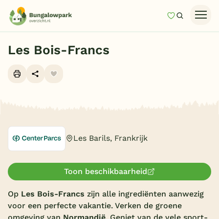
Mijn favori
Zoeken
Homepage
Les Bois-Francs
Last minutes
Top 12 aanbiedingen
Zomervakantie
Alle foto's (19)
Nazomeren
Vakantiehuizen
Les Barils, Frankrijk
Vakantiepark keuzehulp
Onze vakantiegidsen
Toon beschikbaarheid
Vakantieparken
Op
Les Bois-Francs
zijn alle
ingrediënten aanwezig
voor een perfecte vakantie. Verken de groene
Subtropisch zwembad
omgeving van
Normandië
. Geniet van de vele sport-