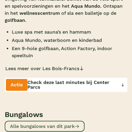
en spelvoorzieningen en het
Aqua Mundo
.
Ontspan
Overdekt zwembad
in het
wellnesscentrum
of sla een balletje op de
Wildwaterbaan
golfbaan
.
Indoor speeltuin
Luxe spa met sauna’s en hammam
Aqua Mundo, waterboom en kinderbad
Alle populaire faciliteiten
Een 9-hole golfbaan, Action Factory, indoor
speeltuin
Keuzehulp
Lees meer over Les Bois-Francs
Bestemmingen
Check deze last minutes bij Center
Actie
Nederland
Parcs
Veluwe
Texel
Bungalows
Limburg
Alle bungalows van dit park
Duitsland