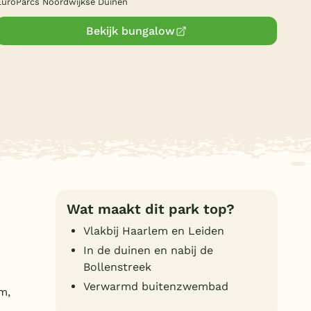
EuroParcs Noordwijkse Duinen
Duitsland
Bekijk bungalow
België
Blog
Onze e-boeken
Wat maakt dit park top?
Vlakbij Haarlem en Leiden
In de duinen en nabij de
Bollenstreek
Verwarmd buitenzwembad
m,