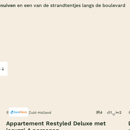
snuiven
en een van de strandtentjes langs de boulevard
s
4
1
2
Noordwijk, Zuid-Holland
Appartement Restyled Deluxe met