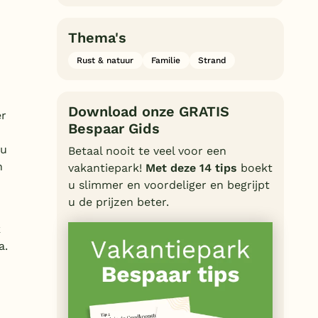
Thema's
Rust & natuur
Familie
Strand
Download onze GRATIS
er
Bespaar Gids
 u
Betaal nooit te veel voor een
n
vakantiepark!
Met deze 14 tips
boekt
u slimmer en voordeliger en begrijpt
u de prijzen beter.
k
a.