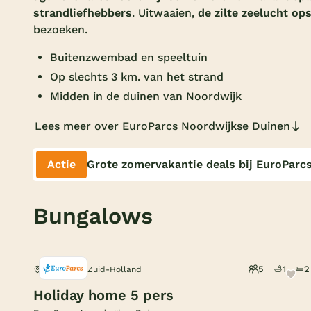
strandliefhebbers
. Uitwaaien,
de zilte zeelucht op
bezoeken.
Buitenzwembad en speeltuin
Op slechts 3 km. van het strand
Midden in de duinen van Noordwijk
Lees meer over EuroParcs Noordwijkse Duinen
Actie
Grote zomervakantie deals bij EuroParc
Bungalows
5
1
2
Noordwijk, Zuid-Holland
Holiday home 5 pers