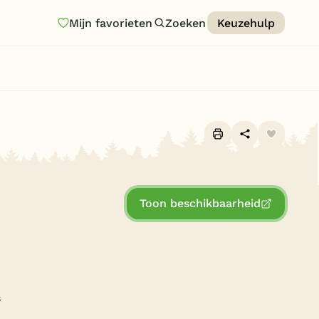
Mijn favorieten
Zoeken
Keuzehulp
Homepage
Last minutes
Top 12 aanbiedingen
Zomervakantie
Alle foto's (10)
Nazomeren
Toon beschikbaarheid
Vakantiehuizen
Vakantiepark keuzehulp
Onze vakantiegidsen
Vakantieparken
s