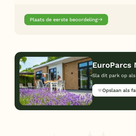
Plaats de eerste beoordeling
EuroParcs 
Sla dit park op als
Opslaan als fa