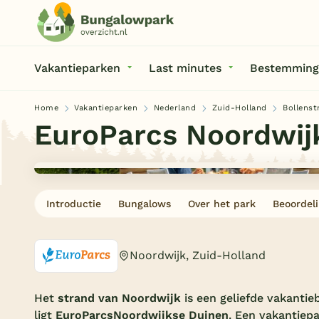
Vakantieparken
Last minutes
Bestemming
Home
Vakantieparken
Nederland
Zuid-Holland
Bollenst
EuroParcs Noordwij
Introductie
Bungalows
Over het park
Beoordel
Noordwijk, Zuid-Holland
Het
strand van Noordwijk
is een geliefde vakantie
ligt
EuroParcs
Noordwijkse Duinen
. Een vakantiepa