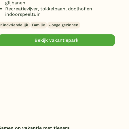
glijbanen
D
Recreatievijver, tokkelbaan, doolhof en
indoorspeeltuin
Jon
Kindvriendelijk
Familie
Jonge gezinnen
Bekijk vakantiepark
Samen op vakantie met tieners
Pon