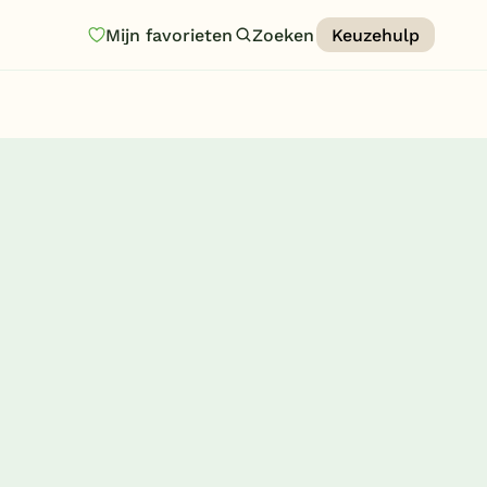
Mijn favorieten
Zoeken
Keuzehulp
Homepage
Last minutes
Top 12 aanbiedingen
Zomervakantie
Nazomeren
Vakantiehuizen
Vakantiepark keuzehulp
Onze vakantiegidsen
Vakantieparken