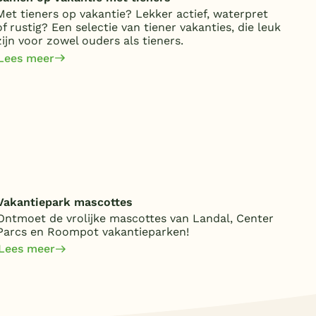
Met tieners op vakantie? Lekker actief, waterpret
Voor
of rustig? Een selectie van tiener vakanties, die leuk
Hier
zijn voor zowel ouders als tieners.
bors
Lees meer
Lee
Vakantiepark mascottes
Ontmoet de vrolijke mascottes van Landal, Center
Parcs en Roompot vakantieparken!
Lees meer