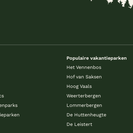
s
Populaire vakantieparken
Het Vennenbos
Hof van Saksen
Hoog Vaals
cs
Weerterbergen
enparks
Lommerbergen
tieparken
De Huttenheugte
De Leistert