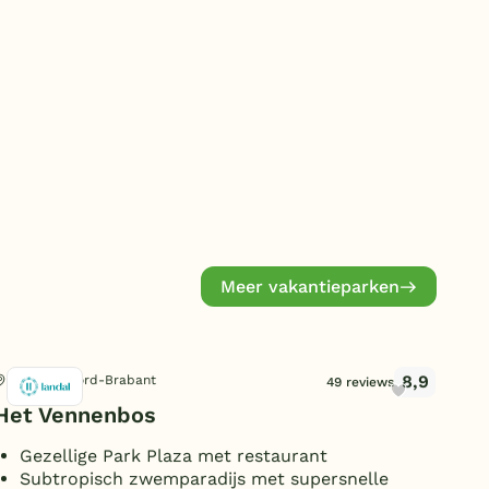
Duitsland
België
Blog
Onze e-boeken
Meer vakantieparken
8,9
Hapert, Noord-Brabant
Vaa
49 reviews
Het Vennenbos
Hoo
Gezellige Park Plaza met restaurant
I
Subtropisch zwemparadijs met supersnelle
B