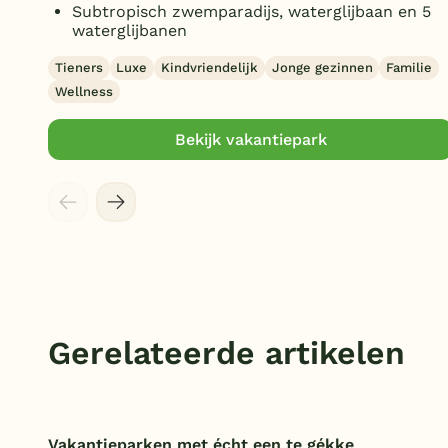
Subtropisch zwemparadijs, waterglijbaan en 5
waterglijbanen
Tieners
Luxe
Kindvriendelijk
Jonge gezinnen
Familie
Wellness
Bekijk vakantiepark
Gerelateerde artikelen
Vakantieparken met écht een te gékke