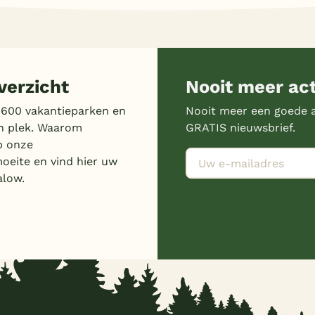
erzicht
Nooit meer ac
 600 vakantieparken en
Nooit meer een goede a
n plek. Waarom
GRATIS nieuwsbrief.
p onze
moeite en vind hier uw
alow.