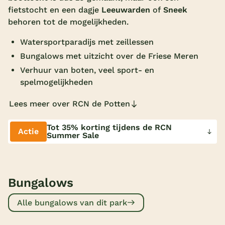
fietstocht en een dagje
Leeuwarden
of
Sneek
Overdekt zwembad
behoren tot de mogelijkheden.
Wildwaterbaan
Watersportparadijs met zeillessen
Indoor speeltuin
Bungalows met uitzicht over de Friese Meren
Verhuur van boten, veel sport- en
Alle populaire faciliteiten
spelmogelijkheden
Keuzehulp
Lees meer over RCN de Potten
Bestemmingen
Tot 35% korting tijdens de RCN
Actie
Summer Sale
Nederland
Veluwe
Bungalows
Texel
Alle bungalows van dit park
Limburg
Duitsland