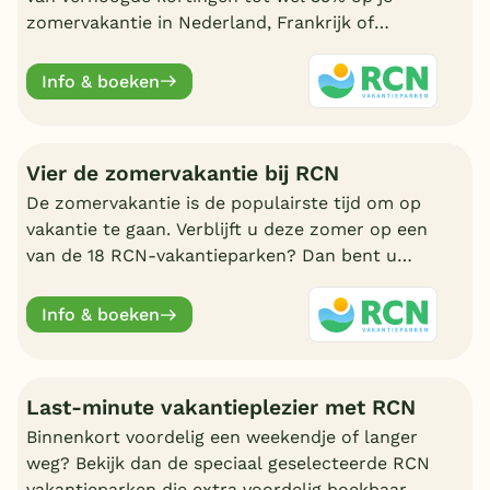
zomervakantie in Nederland, Frankrijk of
Duitsland. Geldig t/m 31 juli.
Info & boeken
Vier de zomervakantie bij RCN
De zomervakantie is de populairste tijd om op
vakantie te gaan. Verblijft u deze zomer op een
van de 18 RCN-vakantieparken? Dan bent u
verzekerd van een onvergetelijke vakantie voor
jong en oud.
Info & boeken
Last-minute vakantieplezier met RCN
Binnenkort voordelig een weekendje of langer
weg? Bekijk dan de speciaal geselecteerde RCN
vakantieparken die extra voordelig boekbaar