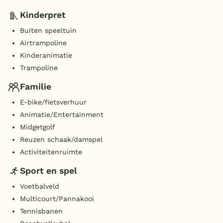
Kinderpret
Buiten speeltuin
Airtrampoline
Kinderanimatie
Trampoline
Familie
E-bike/fietsverhuur
Animatie/Entertainment
Midgetgolf
Reuzen schaak/damspel
Activiteitenruimte
Sport en spel
Voetbalveld
Multicourt/Pannakooi
Tennisbanen