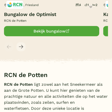
4
1
2
Offingawier, Friesland
Offi
België
Bungalow de Optimist
Kam
Blog
RCN de Potten
RCN d
Bekijk bungalow
Onze e-boeken
RCN de Potten
RCN de Potten
ligt zowel aan het Sneekermeer als
aan de Grote Potten. U kunt hier genieten van de
prachtige natuur en alle activiteiten die op het water
plaatsvinden, zoals zeilen, surfen en
waterfietsen. Door deze unieke locatie is