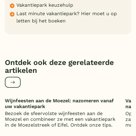
Vakantiepark keuzehulp
Last minute vakantiepark? Hier moet u op
letten bij het boeken
Ontdek ook deze gerelateerde
artikelen
Wijnfeesten aan de Moezel: nazomeren vanaf
Vaka
uw vakantiepark
nat
Bezoek de sfeervolste wijnfeesten aan de
Op z
Moezel en combineer ze met een vakantiepark
zand
in de Moezelstreek of Eifel. Ontdek onze tips.
mooi