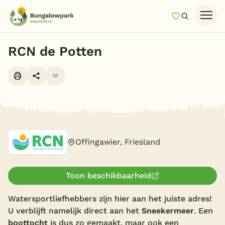
Mijn favori
Zoeken
Homepage
RCN de Potten
Last minutes
Top 12 aanbiedingen
Zomervakantie
Alle foto's (10)
Nazomeren
Vakantiehuizen
Offingawier, Friesland
Vakantiepark keuzehulp
Onze vakantiegidsen
Toon beschikbaarheid
Vakantieparken
Watersportliefhebbers zijn hier aan het juiste adres!
U verblijft namelijk direct aan het
Sneekermeer
. Een
Subtropisch zwembad
boottocht
is dus zo gemaakt, maar ook een