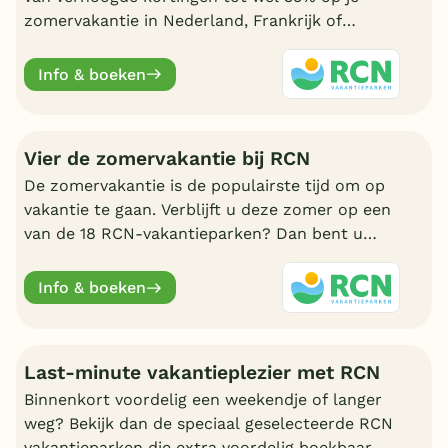
zomervakantie in Nederland, Frankrijk of
Duitsland. Geldig t/m 31 juli.
Info & boeken
Vier de zomervakantie bij RCN
De zomervakantie is de populairste tijd om op
vakantie te gaan. Verblijft u deze zomer op een
van de 18 RCN-vakantieparken? Dan bent u
verzekerd van een onvergetelijke vakantie voor
jong en oud.
Info & boeken
Last-minute vakantieplezier met RCN
Binnenkort voordelig een weekendje of langer
weg? Bekijk dan de speciaal geselecteerde RCN
vakantieparken die extra voordelig boekbaar