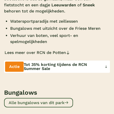
fietstocht en een dagje
Leeuwarden
of
Sneek
Overdekt zwembad
behoren tot de mogelijkheden.
Wildwaterbaan
Watersportparadijs met zeillessen
Indoor speeltuin
Bungalows met uitzicht over de Friese Meren
Verhuur van boten, veel sport- en
Alle populaire faciliteiten
spelmogelijkheden
Keuzehulp
Lees meer over RCN de Potten
Bestemmingen
Tot 35% korting tijdens de RCN
Actie
Summer Sale
Nederland
Veluwe
Bungalows
Texel
Alle bungalows van dit park
Limburg
Duitsland