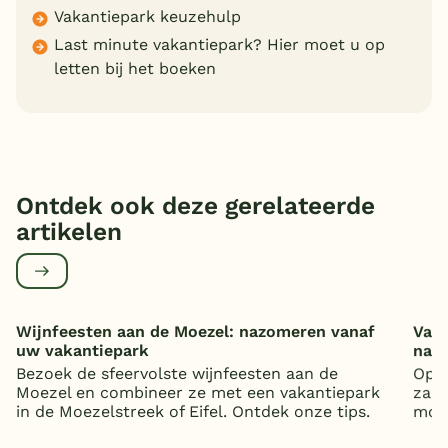
Vakantiepark keuzehulp
Last minute vakantiepark? Hier moet u op
letten bij het boeken
Ontdek ook deze gerelateerde
artikelen
Wijnfeesten aan de Moezel: nazomeren vanaf
Vaka
uw vakantiepark
nat
Bezoek de sfeervolste wijnfeesten aan de
Op z
Moezel en combineer ze met een vakantiepark
zand
in de Moezelstreek of Eifel. Ontdek onze tips.
mooi