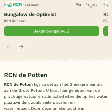
4
1
2
Offingawier, Friesland
Offi
België
Bungalow de Optimist
Kam
Blog
RCN de Potten
RCN d
Bekijk bungalow
Onze e-boeken
RCN de Potten
RCN de Potten
ligt zowel aan het Sneekermeer als
aan de Grote Potten. U kunt hier genieten van de
prachtige natuur en alle activiteiten die op het water
plaatsvinden, zoals zeilen, surfen en
waterfietsen. Door deze unieke locatie is