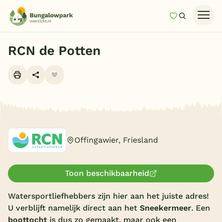
Mijn favori
Zoeken
Homepage
RCN de Potten
Last minutes
Top 12 aanbiedingen
Zomervakantie
Alle foto's (10)
Nazomeren
Vakantiehuizen
Offingawier, Friesland
Vakantiepark keuzehulp
Onze vakantiegidsen
Toon beschikbaarheid
Vakantieparken
Watersportliefhebbers zijn hier aan het juiste adres!
U verblijft namelijk direct aan het
Sneekermeer
. Een
Subtropisch zwembad
boottocht
is dus zo gemaakt, maar ook een