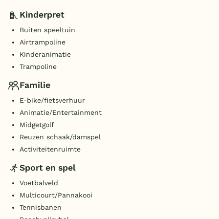
Kinderpret
Buiten speeltuin
Airtrampoline
Kinderanimatie
Trampoline
Familie
E-bike/fietsverhuur
Animatie/Entertainment
Midgetgolf
Reuzen schaak/damspel
Activiteitenruimte
Sport en spel
Voetbalveld
Multicourt/Pannakooi
Tennisbanen