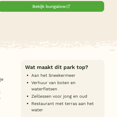
Duitsland
Bekijk bungalow
België
Blog
Onze e-boeken
Wat maakt dit park top?
Aan het Sneekermeer
ge
Verhuur van boten en
waterfietsen
k
Zeillessen voor jong en oud
-
Restaurant met terras aan het
water