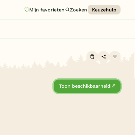
Mijn favorieten
Zoeken
Keuzehulp
Homepage
Last minutes
Top 12 aanbiedingen
Zomervakantie
Alle foto's (10)
Nazomeren
Toon beschikbaarheid
Vakantiehuizen
Vakantiepark keuzehulp
Onze vakantiegidsen
Vakantieparken