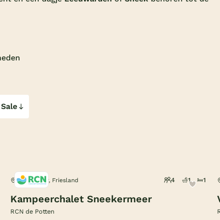
kheden
 Sale
4
1
1
Offingawier, Friesland
Kampeerchalet Sneekermeer
RCN de Potten