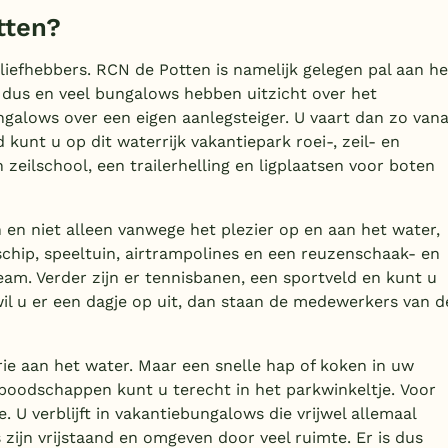
tten?
iefhebbers. RCN de Potten is namelijk gelegen pal aan he
dus en veel bungalows hebben uitzicht over het
alows over een eigen aanlegsteiger. U vaart dan zo vana
nt u op dit waterrijk vakantiepark roei-, zeil- en
zeilschool, een trailerhelling en ligplaatsen voor boten
 en niet alleen vanwege het plezier op en aan het water,
chip, speeltuin, airtrampolines en een reuzenschaak- en
eam. Verder zijn er tennisbanen, een sportveld en kunt u
 wil u er een dagje op uit, dan staan de medewerkers van d
rie aan het water. Maar een snelle hap of koken in uw
 boodschappen kunt u terecht in het parkwinkeltje. Voor
. U verblijft in vakantiebungalows die vrijwel allemaal
 zijn vrijstaand en omgeven door veel ruimte. Er is dus