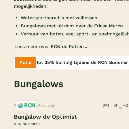
mogelijkheden.
Watersportparadijs met zeillessen
Bungalows met uitzicht over de Friese Meren
Verhuur van boten, veel sport- en spelmogelij
Lees meer over RCN de Potten
Actie
Tot 35% korting tijdens de RCN Summer
Bungalows
4
1
2
Offingawier, Friesland
Bungalow de Optimist
RCN de Potten