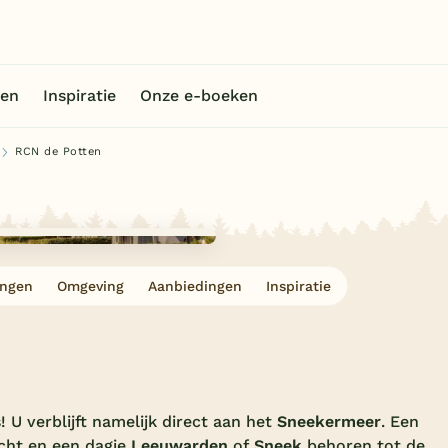
en
Inspiratie
Onze e-boeken
RCN de Potten
ingen
Omgeving
Aanbiedingen
Inspiratie
! U verblijft namelijk direct aan het
Sneekermeer
. Een
cht en een dagje
Leeuwarden
of
Sneek
behoren tot de