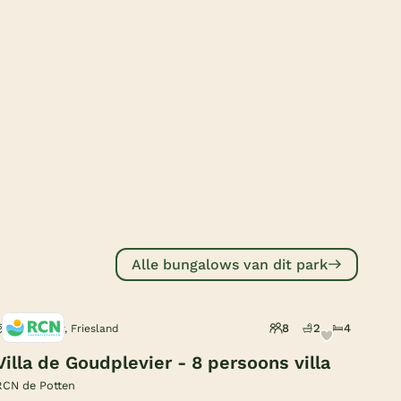
Subtropisch zwembad
Overdekt zwembad
Wildwaterbaan
Indoor speeltuin
Alle populaire faciliteiten
Keuzehulp
Bestemmingen
Alle bungalows van dit park
Nederland
Veluwe
8
2
4
Offingawier, Friesland
Texel
Villa de Goudplevier - 8 persoons villa
Limburg
RCN de Potten