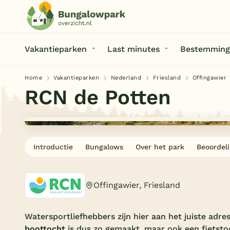
Vakantieparken
Last minutes
Bestemming
Home
Vakantieparken
Nederland
Friesland
Offingawier
RCN de Potten
Introductie
Bungalows
Over het park
Beoordel
Offingawier, Friesland
Watersportliefhebbers zijn hier aan het juiste adres
boottocht
is dus zo gemaakt, maar ook een fietsto