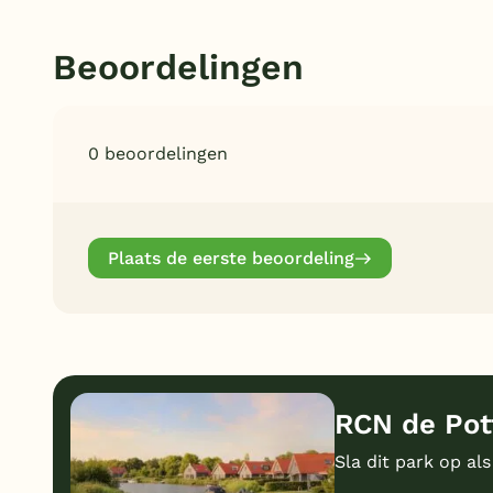
Beoordelingen
0 beoordelingen
Plaats de eerste beoordeling
RCN de Pott
Sla dit park op als