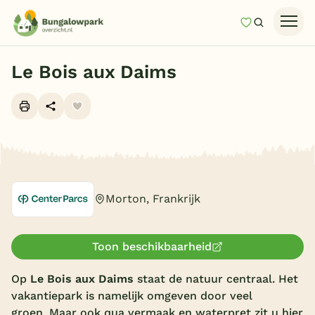
Mijn favori
Zoeken
Homepage
Le Bois aux Daims
Last minutes
Top 12 aanbiedingen
Zomervakantie
Alle foto's (24)
Nazomeren
Vakantiehuizen
Morton, Frankrijk
Vakantiepark keuzehulp
Onze vakantiegidsen
Toon beschikbaarheid
Vakantieparken
Op
Le Bois aux Daims
staat de natuur centraal. Het
vakantiepark is namelijk omgeven door veel
Subtropisch zwembad
groen. Maar ook qua vermaak en waterpret zit u hier