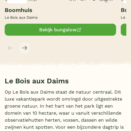
Boomhuis
Bo
België
Le Bois aux Daims
Le Bo
Blog
Bekijk bungalow
Onze e-boeken
Le Bois aux Daims
Op Le Bois aux Daims staat de natuur centraal. Dit
luxe vakantiepark wordt omringd door uitgestrekte
groene natuur. In het hart van het park ligt een
domein van 10 hectare, waar u vanuit verschillende
observatiehutten herten, vossen, dassen en wilde
zwijnen kunt spotten. Voor een bijzondere dagtrip is