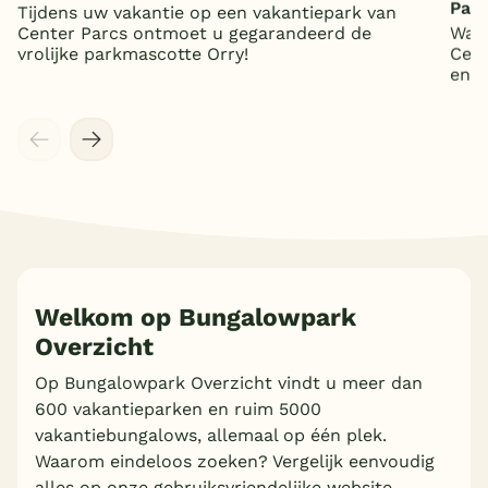
Par
Tijdens uw vakantie op een vakantiepark van
Center Parcs ontmoet u gegarandeerd de
Wat 
vrolijke parkmascotte Orry!
Cent
en 5
Welkom op Bungalowpark
Overzicht
Op Bungalowpark Overzicht vindt u meer dan
600 vakantieparken en ruim 5000
vakantiebungalows, allemaal op één plek.
Waarom eindeloos zoeken? Vergelijk eenvoudig
alles op onze gebruiksvriendelijke website.