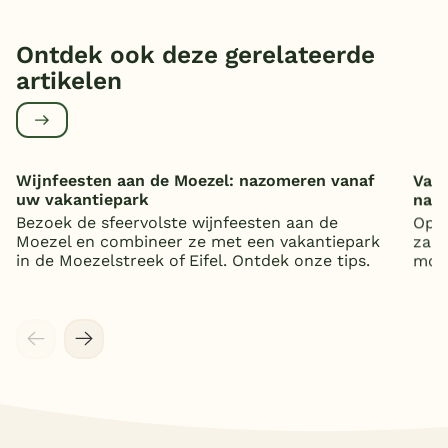
Ontdek ook deze gerelateerde
artikelen
Wijnfeesten aan de Moezel: nazomeren vanaf
Vaka
uw vakantiepark
nat
Bezoek de sfeervolste wijnfeesten aan de
Op z
Moezel en combineer ze met een vakantiepark
zand
in de Moezelstreek of Eifel. Ontdek onze tips.
mooi