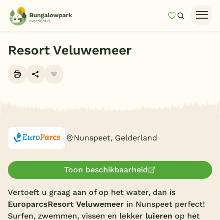
Mijn favori
Zoeken
Homepage
Resort Veluwemeer
Last minutes
Top 12 aanbiedingen
Zomervakantie
Alle foto's (10)
Nazomeren
Vakantiehuizen
Nunspeet, Gelderland
Vakantiepark keuzehulp
Onze vakantiegidsen
Toon beschikbaarheid
Vertoeft u graag aan of op het water, dan is
Vakantieparken
Europarcs
Resort Veluwemeer
in Nunspeet perfect!
Subtropisch zwembad
Surfen, zwemmen, vissen en lekker
luieren
op het