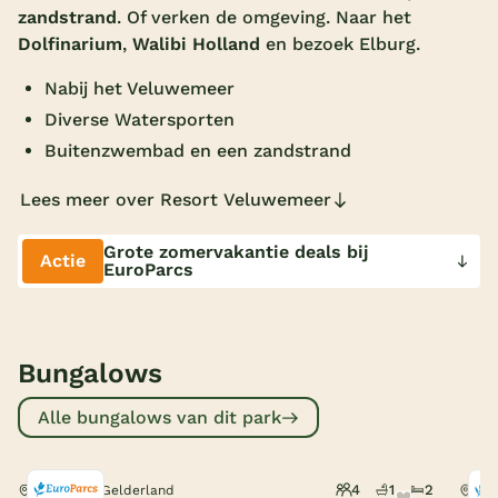
zandstrand
. Of verken de omgeving. Naar het
Overdekt zwembad
Dolfinarium
,
Walibi Holland
en bezoek Elburg.
Wildwaterbaan
Nabij het Veluwemeer
Indoor speeltuin
Diverse Watersporten
Buitenzwembad en een zandstrand
Alle populaire faciliteiten
Lees meer over Resort Veluwemeer
Keuzehulp
Grote zomervakantie deals bij
Actie
EuroParcs
Bestemmingen
Nederland
Bungalows
Veluwe
Texel
Alle bungalows van dit park
Limburg
4
1
2
Nunspeet, Gelderland
Nun
Duitsland