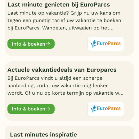
Last minute genieten bij EuroParcs
Last minute op vakantie? Grijp nu uw kans om
tegen een gunstig tarief uw vakantie te boeken
bij EuroParcs. Wandelen, uitwaaien op het
strand, zwemmen en nadien genieten in uw
eigen bungalow
Info & boeken
Actuele vakantiedeals van Europarcs
Bij EuroParcs vindt u altijd een scherpe
aanbieding, zodat uw vakantie nóg leuker
wordt. Of u nu op korte termijn op vakantie wilt
of liever vroeg boekt, EuroParcs heeft altijd
actuele vakantiedeals.
Info & boeken
Last minutes inspiratie