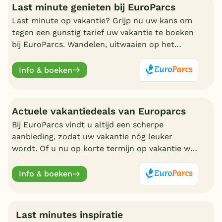
Last minute genieten bij EuroParcs
Last minute op vakantie? Grijp nu uw kans om
tegen een gunstig tarief uw vakantie te boeken
bij EuroParcs. Wandelen, uitwaaien op het
strand, zwemmen en nadien genieten in uw
eigen bungalow
Info & boeken
Actuele vakantiedeals van Europarcs
Bij EuroParcs vindt u altijd een scherpe
aanbieding, zodat uw vakantie nóg leuker
wordt. Of u nu op korte termijn op vakantie wilt
of liever vroeg boekt, EuroParcs heeft altijd
actuele vakantiedeals.
Info & boeken
Last minutes inspiratie