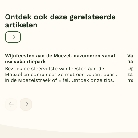
Ontdek ook deze gerelateerde
artikelen
Wijnfeesten aan de Moezel: nazomeren vanaf
Vaka
uw vakantiepark
nat
Bezoek de sfeervolste wijnfeesten aan de
Op z
Moezel en combineer ze met een vakantiepark
zand
in de Moezelstreek of Eifel. Ontdek onze tips.
mooi