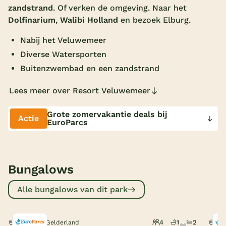
zandstrand
. Of verken de omgeving. Naar het
Overdekt zwembad
Dolfinarium
,
Walibi Holland
en bezoek Elburg.
Wildwaterbaan
Nabij het Veluwemeer
Indoor speeltuin
Diverse Watersporten
Buitenzwembad en een zandstrand
Alle populaire faciliteiten
Lees meer over Resort Veluwemeer
Keuzehulp
Grote zomervakantie deals bij
Actie
EuroParcs
Bestemmingen
Nederland
Bungalows
Veluwe
Texel
Alle bungalows van dit park
Limburg
4
1
2
Nunspeet, Gelderland
Nun
Duitsland