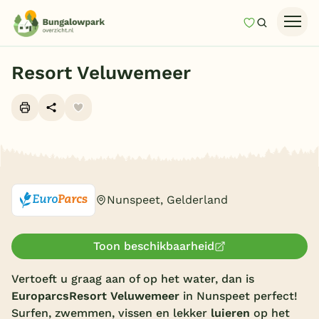
Mijn favori
Zoeken
Homepage
Resort Veluwemeer
Last minutes
Top 12 aanbiedingen
Zomervakantie
Alle foto's (10)
Nazomeren
Vakantiehuizen
Nunspeet, Gelderland
Vakantiepark keuzehulp
Onze vakantiegidsen
Toon beschikbaarheid
Vertoeft u graag aan of op het water, dan is
Vakantieparken
Europarcs
Resort Veluwemeer
in Nunspeet perfect!
Subtropisch zwembad
Surfen, zwemmen, vissen en lekker
luieren
op het