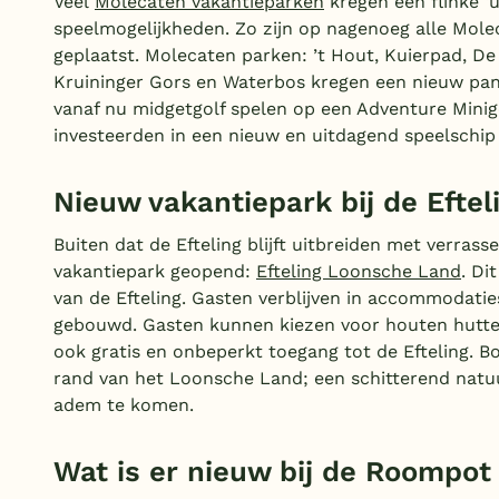
Veel
Molecaten vakantieparken
kregen een flinke ‘
speelmogelijkheden. Zo zijn op nagenoeg alle Molec
geplaatst. Molecaten parken: ’t Hout, Kuierpad, D
Kruininger Gors en Waterbos kregen een nieuw pa
vanaf nu midgetgolf spelen op een Adventure Minig
investeerden in een nieuw en uitdagend speelschip 
Nieuw vakantiepark bij de Eftel
Buiten dat de Efteling blijft uitbreiden met verrass
vakantiepark geopend:
Efteling Loonsche Land
. Di
van de Efteling. Gasten verblijven in accommodaties
gebouwd. Gasten kunnen kiezen voor houten hutten o
ook gratis en onbeperkt toegang tot de Efteling. B
rand van het Loonsche Land; een schitterend natuu
adem te komen.
Wat is er nieuw bij de Roompot