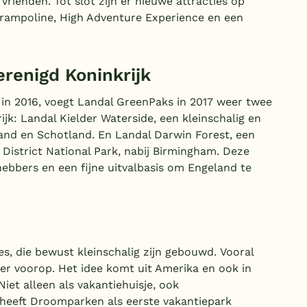
Vrienden. Tot slot zijn er nieuwe attracties op
rampoline, High Adventure Experience en een
Verenigd Koninkrijk
in 2016, voegt Landal GreenPaks in 2017 weer twee
ijk: Landal Kielder Waterside, een kleinschalig en
land en Schotland. En Landal Darwin Forest, een
k District National Park, nabij Birmingham. Deze
hebbers en een fijne uitvalbasis om Engeland te
jes, die bewust kleinschalig zijn gebouwd. Vooral
ier voorop. Het idee komt uit Amerika en ook in
iet alleen als vakantiehuisje, ook
 heeft Droomparken als eerste vakantiepark