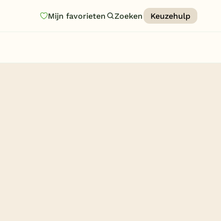
Mijn favorieten
Zoeken
Keuzehulp
Homepage
Last minutes
Top 12 aanbiedingen
Zomervakantie
Nazomeren
Vakantiehuizen
Vakantiepark keuzehulp
Onze vakantiegidsen
Vakantieparken