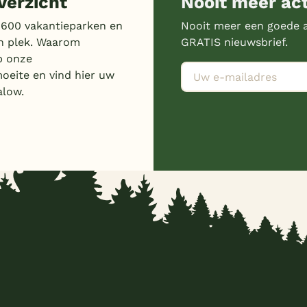
erzicht
Nooit meer ac
 600 vakantieparken en
Nooit meer een goede a
n plek. Waarom
GRATIS nieuwsbrief.
p onze
moeite en vind hier uw
alow.