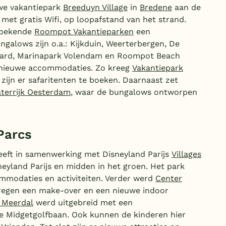
we vakantiepark
Breeduyn Village
in
Bredene
aan de
 met gratis Wifi, op loopafstand van het strand.
 bekende
Roompot Vakantieparken
een
lows zijn o.a.: Kijkduin, Weerterbergen, De
aard, Marinapark Volendam en Roompot Beach
dnieuwe accommodaties. Zo kreeg
Vakantiepark
zijn er safaritenten te boeken. Daarnaast zet
terrijk Oesterdam
, waar de bungalows ontworpen
Parcs
heeft in samenwerking met Disneyland Parijs
Villages
neyland Parijs en midden in het groen. Het park
ommodaties en activiteiten. Verder werd
Center
regen een make-over en een nieuwe indoor
 Meerdal
werd uitgebreid met een
e Midgetgolfbaan. Ook kunnen de kinderen hier