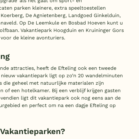
upgrade’ als het gaat om sport- en
aten parken kleinere, extra speeltoestellen
e Koerberg, De Agnietenberg, Landgoed Ginkelduin,
nnaveld. Op De Leemkule en Bosbad Hoeven kunt u
olfbaan. Vakantiepark Hoogduin en Kruininger Gors
voor de kleine avonturiers.
ing
ende attracties, heeft de Efteling ook een tweede
t nieuw vakantiepark ligt op zo’n 20 wandelminuten
 die geheel met natuurlijke materialen zijn
f een hotelkamer. Bij een verblijf krijgen gasten
ovendien ligt dit vakantiepark ook nog eens aan de
rgebied en perfect om na een dagje Efteling op
 Vakantieparken?