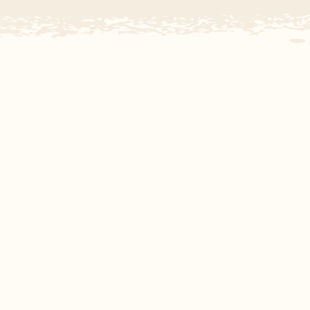
Subtropisch zwembad
Overdekt zwembad
Wildwaterbaan
Indoor speeltuin
Alle populaire faciliteiten
Keuzehulp
Bestemmingen
Nederland
Veluwe
Texel
Limburg