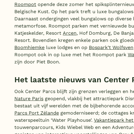
Roompot
opende deze zomer het spiksplinternieu
Belgische Kust. Op het park treft u luxe bungalows
Daarnaast ondergingen veel bungalows op diverse
metamorfose. Roompot parken met vernieuwde bunga
Katjeskelder, Resort
Arcen
, Hof Domburg, De Banj
Resort. Bovendien kregen enkele parken ook gloe
Boomhiemke
luxe lodges en op
Bospark’t Wolfsven
Roompot ook in op luxe met het Roompot park
Wa
zijn door Piet Boon.
Het laatste nieuws van Center 
Ook Center Parcs blijft zijn grenzen verleggen en 
Nature Paris
geopend, vlakbij het attractiepark Dis
bestaat uit vijf werelden met de bijbehorende acc
Parcs Port Zélande
gemoderniseerd; de cottages k
waterspeeltuin ‘Water Playhouse’.
Vakantiepark het
touwenparcours, Kids Wiebel Web en een Adventur