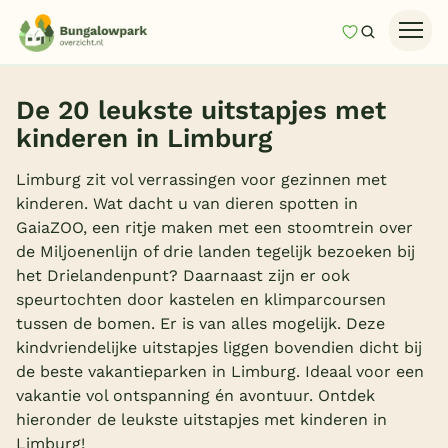
Mijn favori
Zoeken
Homepage
De 20 leukste uitstapjes met
Last minutes
kinderen in Limburg
Top 12 aanbiedingen
Limburg zit vol verrassingen voor gezinnen met
Zomervakantie
kinderen. Wat dacht u van dieren spotten in
GaiaZOO, een ritje maken met een stoomtrein over
Nazomeren
de Miljoenenlijn of drie landen tegelijk bezoeken bij
Vakantiehuizen
het Drielandenpunt? Daarnaast zijn er ook
speurtochten door kastelen en klimparcoursen
Vakantiepark keuzehulp
tussen de bomen. Er is van alles mogelijk. Deze
Onze vakantiegidsen
kindvriendelijke uitstapjes liggen bovendien dicht bij
de beste vakantieparken in Limburg. Ideaal voor een
Vakantieparken
vakantie vol ontspanning én avontuur. Ontdek
hieronder de leukste uitstapjes met kinderen in
Subtropisch zwembad
Limburg!