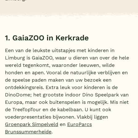
Overdekt zwembad
Wildwaterbaan
Indoor speeltuin
1. GaiaZOO in Kerkrade
Alle populaire faciliteiten
Een van de leukste uitstapjes met kinderen in
Limburg is GaiaZOO, waar u dieren van over de hele
Keuzehulp
wereld tegenkomt, waaronder leeuwen, wilde
honden en apen. Vooral de natuurlijke verblijven en
Bestemmingen
de speelse paden maken van uw bezoek een
ontdekkingsreis. Extra leuk voor kinderen is de
Nederland
DinoDome; het grootste indoor Dino Speelpark van
Europa, maar ook buitenspelen is mogelijk. Mis niet
Veluwe
de TreeTopTour en de kabelbaan. U kunt ook
Texel
voederpresentaties bijwonen. Vlakbij liggen
Groenpark Simpelveld
en
EuroParcs
Limburg
Brunssummerheide
.
Duitsland