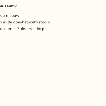
emuseum?
e de meeuw
 in de doe-het-zelf-studio
useum ’t Zuiderzeedorp