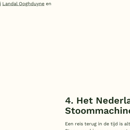
j
Landal Ooghduyne
en
4. Het Nederl
Stoommachin
Een reis terug in de tijd is a