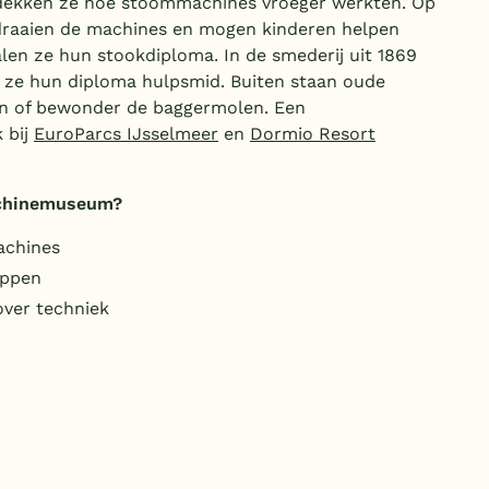
kken ze hoe stoommachines vroeger werkten. Op
raaien de machines en mogen kinderen helpen
en ze hun stookdiploma. In de smederij uit 1869
n ze hun diploma hulpsmid. Buiten staan oude
in of bewonder de baggermolen. Een
 bij
EuroParcs IJsselmeer
en
Dormio Resort
chinemuseum?
achines
eppen
over techniek