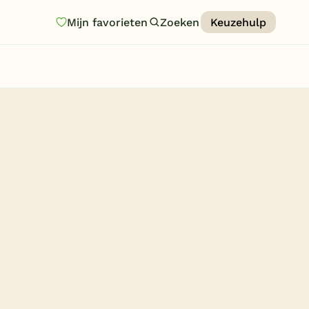
Mijn favorieten
Zoeken
Keuzehulp
Homepage
Last minutes
Top 12 aanbiedingen
Zomervakantie
Nazomeren
Vakantiehuizen
Vakantiepark keuzehulp
Onze vakantiegidsen
Vakantieparken