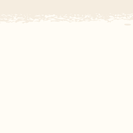
Subtropisch zwembad
Overdekt zwembad
Wildwaterbaan
Indoor speeltuin
Alle populaire faciliteiten
Keuzehulp
Bestemmingen
Nederland
Veluwe
Texel
Limburg