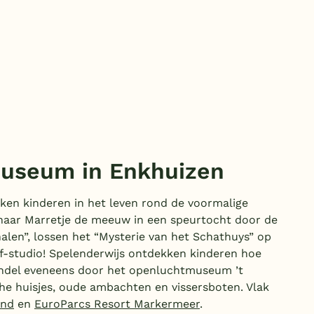
Duitsland
België
Blog
Onze e-boeken
museum in Enkhuizen
en kinderen in het leven rond de voormalige
naar Marretje de meeuw in een speurtocht door de
halen”, lossen het “Mysterie van het Schathuys” op
f-studio! Spelenderwijs ontdekken kinderen hoe
ndel eveneens door het openluchtmuseum ’t
he huisjes, oude ambachten en vissersboten. Vlak
and
en
EuroParcs Resort Markermeer
.