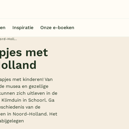
en
Inspiratie
Onze e-boeken
De 23 leukste uitstapjes met kinderen in Noord-Holland
apjes met
Holland
apjes met kinderen! Van
de musea en gezellige
kunnen zich uitleven in de
 Klimduin in Schoorl. Ga
eschiedenis van de
ren in Noord-Holland. Het
abijgelegen