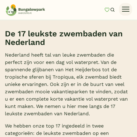
Mijn favori
Zoeken
Homepage
De 17 leukste zwembaden van
Last minutes
Nederland
Top 12 aanbiedingen
Nederland heeft tal van leuke zwembaden die
Zomervakantie
perfect zijn voor een dag vol waterpret. Van de
spannende glijbanen van Het Heijderbos tot de
Nazomeren
tropische sferen bij Tropiqua, elk zwembad biedt
Vakantiehuizen
unieke ervaringen. Ook zijn er in de buurt van veel
zwembaden mooie vakantieparken te vinden, zodat
Vakantiepark keuzehulp
u er een complete korte vakantie vol waterpret van
Onze vakantiegidsen
kunt maken. We nemen u hier mee langs de 17
leukste zwembaden van Nederland.
Vakantieparken
We hebben onze top 17 ingedeeld in twee
categorieën: de leukste zwembaden op een
Subtropisch zwembad