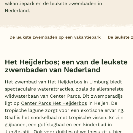
vakantiepark en de leukste zwembaden in
Overdekt zwembad
Nederland.
Wildwaterbaan
Indoor speeltuin
De leukste zwembaden op een vakantiepark
De leukste 
Alle populaire faciliteiten
Keuzehulp
Het Heijderbos; een van de leukste
zwembaden van Nederland
Bestemmingen
Het zwembad van Het Heijderbos in Limburg biedt
Nederland
spectaculaire waterattracties, zoals de allersnelste
wildwaterbaan van Center Parcs. Dit zwemparadijs
Veluwe
ligt op
Center Parcs Het Heijderbos
in Heijen. De
Texel
tropische lagune zorgt voor een exotische ervaring.
Gaaf is het snorkelbad met tropische vissen. Er zijn
Limburg
glijbanen, een golfslagbad en een kinderbad in
Jungle-stijl. Ook voor duikles of wellness zit u hier
Duitsland